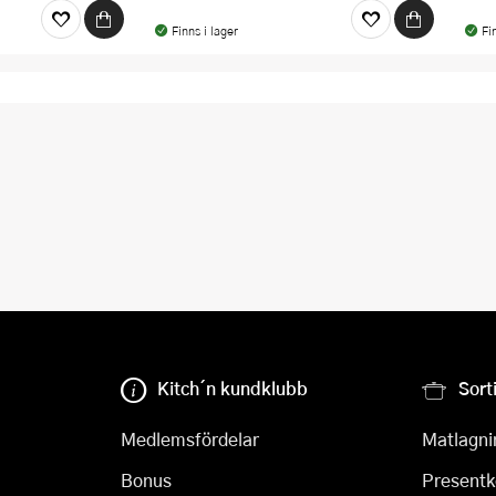
Finns i lager
Fi
Kitch´n kundklubb
Sort
Medlemsfördelar
Matlagni
Bonus
Presentk