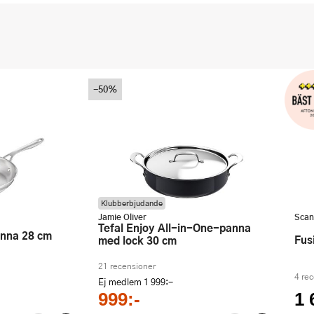
-50%
Klubberbjudande
Jamie Oliver
Scan
Tefal Enjoy All-in-One-panna
Fu
med lock 30 cm
21 recensioner
4 re
Ej medlem
1 999:-
999:-
1 