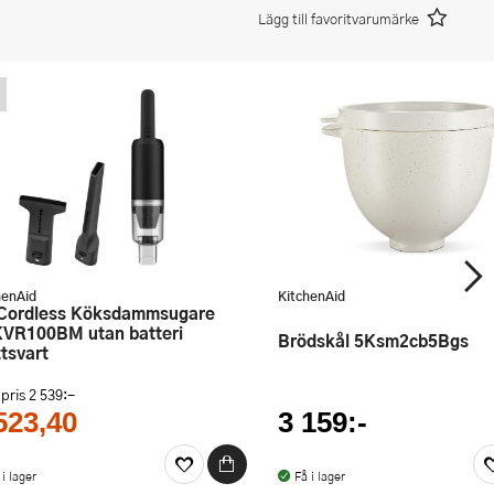
Lägg till favoritvarumärke
henAid
KitchenAid
VR100BM utan batteri
Brödskål 5Ksm2cb5Bgs
tsvart
 pris
2 539:-
523,40
3 159:-
 i lager
Få i lager