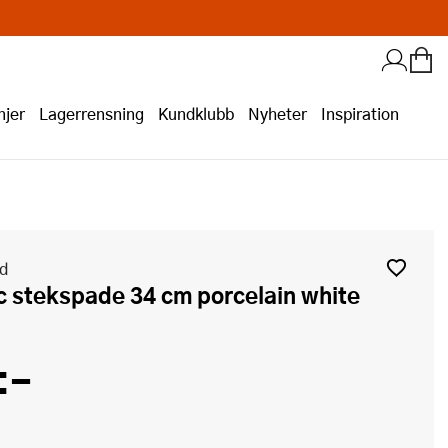
jer
Lagerrensning
Kundklubb
Nyheter
Inspiration
id
ic stekspade 34 cm porcelain white
:-