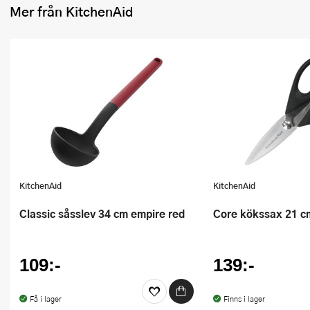
Mer från KitchenAid
Ugnsformar
Vispar
Vitlökspressar
Ångkokare och ånginsatser
Äggdelare
Övriga köksredskap
KitchenAid
KitchenAid
Classic såsslev 34 cm empire red
Core kökssax 21 c
109:-
139:-
Få i lager
Finns i lager