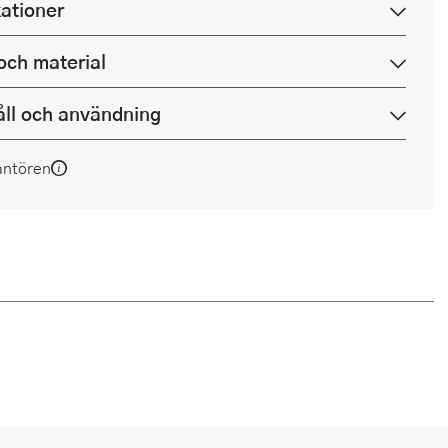
kationer
och material
ll och användning
antören