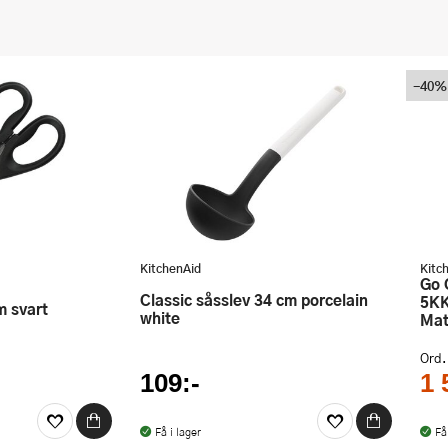
-40%
KitchenAid
Kitc
Go Cordless Köksdammsugare
Classic såsslev 34 cm porcelain
5KK
m svart
white
Mat
Ord.
109:-
1 
Få i lager
Få