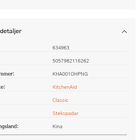
detaljer
634963
5057982116262
ummer:
KHA001OHPNG
e:
KitchenAid
Classic
Stekspadar
ingsland:
Kina