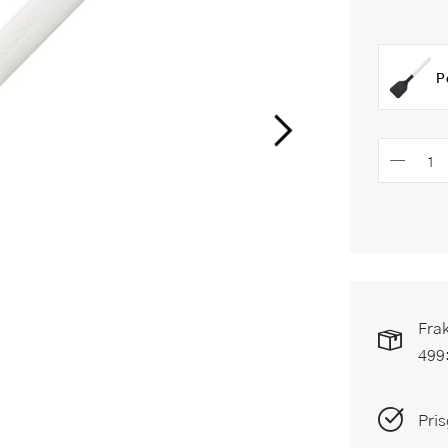
P
Frak
499
Pris