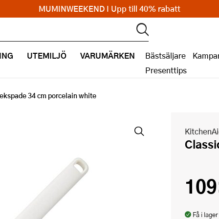
MUMINWEEKEND I Upp till 40% rabatt
ING
UTEMILJÖ
VARUMÄRKEN
Bästsäljare
Kampan
Presenttips
tekspade 34 cm porcelain white
KitchenA
Class
109
Få i lager