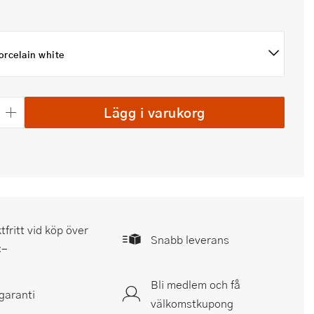
orcelain white
Lägg i varukorg
tfritt vid köp över
Snabb leverans
:-
Bli medlem och få
garanti
välkomstkupong