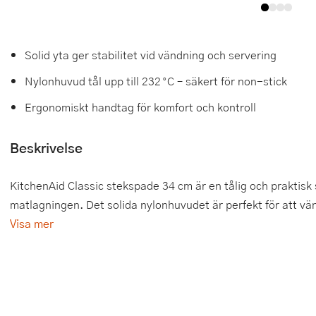
Tårtdekorationer
Smörgåsgrillar och bordsgrillar
Nötknäckare
Tygpåsar
Ätbara tårtdekorationer
Sous vide
Oljeflaska och dressingshaker
Solid yta ger stabilitet vid vändning och servering
Nylonhuvud tål upp till 232 °C – säkert för non-stick
Övriga bakredskap
Stavmixer
Pastamaskiner
Ergonomiskt handtag för komfort och kontroll
Stekplatta
Perkulator
Beskrivelse
Svamptork och frukttork
Pizzaskärare
Vakuumförpackare
Pizzaspadar
KitchenAid Classic stekspade 34 cm är en tålig och praktisk 
matlagningen. Det solida nylonhuvudet är perfekt för att vänd
Vattenkokare
Pizzastenar och pizzastål
Visa mer
Vitvaror
Potatisstötar
Våffeljärn
Pour Over
Äggkokare
Rivjärn