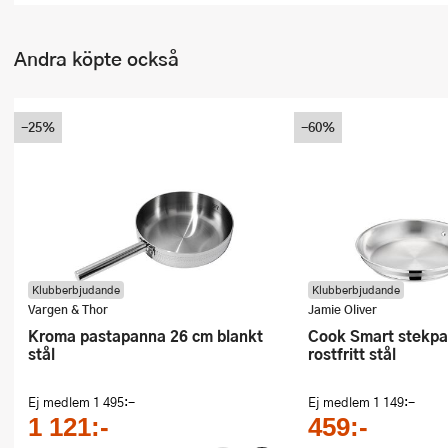
Andra köpte också
-25%
-60%
Klubberbjudande
Klubberbjudande
Vargen & Thor
Jamie Oliver
Kroma pastapanna 26 cm blankt
Cook Smart stekpanna 28 cm
stål
rostfritt stål
Ej medlem
1 495:-
Ej medlem
1 149:-
1 121:-
459:-