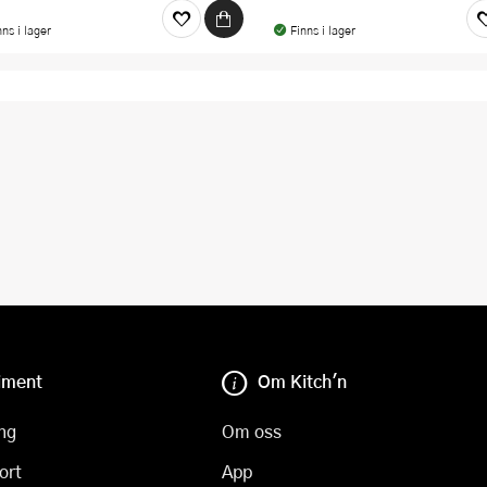
nns i lager
Finns i lager
iment
Om Kitch'n
ng
Om oss
ort
App