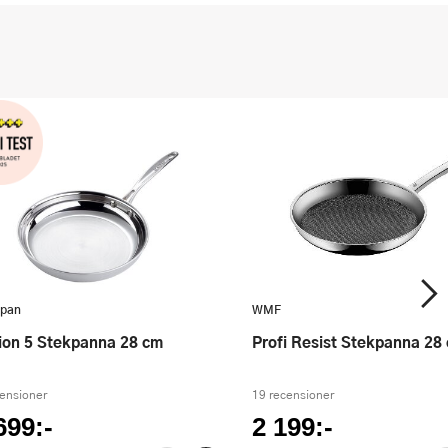
pan
WMF
sion 5 Stekpanna 28 cm
Profi Resist Stekpanna 28
censioner
19 recensioner
699:-
2 199:-