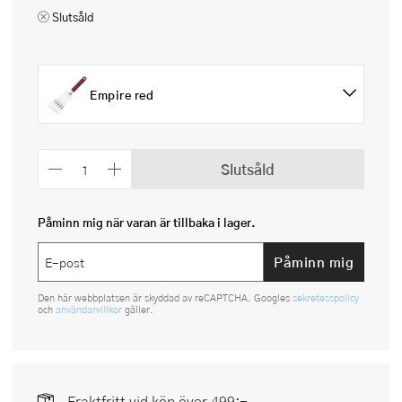
Slutsåld
Empire red
Slutsåld
Påminn mig när varan är tillbaka i lager.
Påminn mig
Den här webbplatsen är skyddad av reCAPTCHA. Googles
sekretesspolicy
och
användarvillkor
gäller.
Fraktfritt vid köp över 499:-