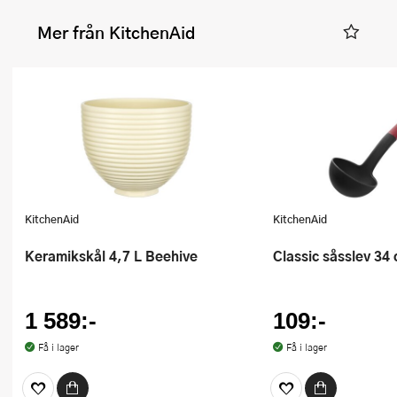
Mer från KitchenAid
KitchenAid
KitchenAid
keramikskål 4,7 L Beehive
Classic såsslev 34
1 589:-
109:-
Få i lager
Få i lager