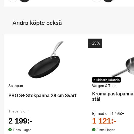
Andra köpte också
-25%
Klubberbjudande
Scanpan
Vargen & Thor
Kroma pastapanna 26 cm blankt
PRO S+ Stekpanna 28 cm Svart
stål
1 recension
Ej medlem
1 495:-
2 199:-
1 121:-
Finns i lager
Finns i lager