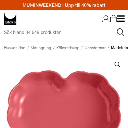
MUMINWEEKEND I Upp till 40% rabatt
Hopp till huvudinnehållet
Madelein
Huvudsidan
Matlagning
Köksredskap
Ugnsformar