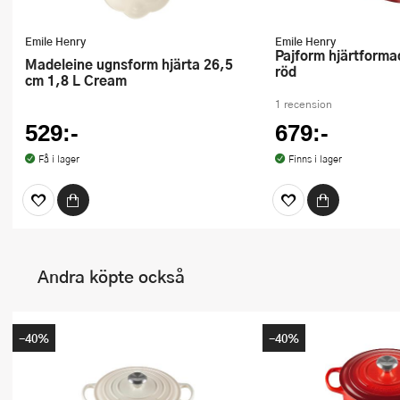
Emile Henry
Emile Henry
Pajform hjärtformad 33 cm 1,5 L
Madeleine ugnsform hjärta 26,5
röd
cm 1,8 L Cream
1 recension
529:-
679:-
Få i lager
Finns i lager
Andra köpte också
-40%
-40%