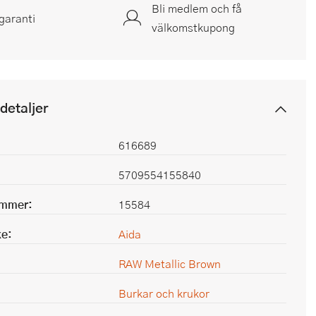
Bli medlem och få
garanti
välkomstkupong
detaljer
616689
5709554155840
ummer:
15584
e:
Aida
RAW Metallic Brown
Burkar och krukor