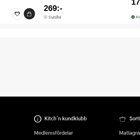
17
269:-
Slutsåld
Fi
Kitch´n kundklubb
Sort
Medlemsfördelar
Matlagni