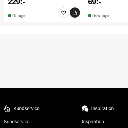
229:-
69:-
Få i lager
Finns i lager
Kundservice
Inspiration
Kundservice
Inspiration