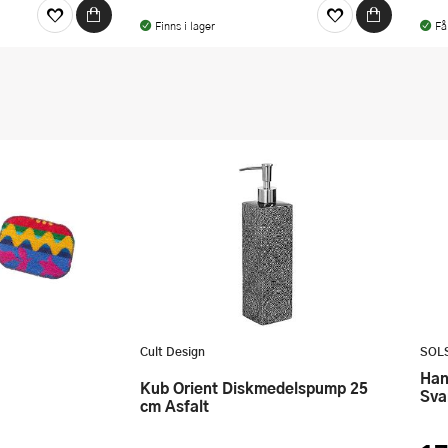
Finns i lager
Få
Cult Design
SOL
Handduk Halvlinne 50x70 cm
Kub Orient Diskmedelspump 25
Sva
cm Asfalt