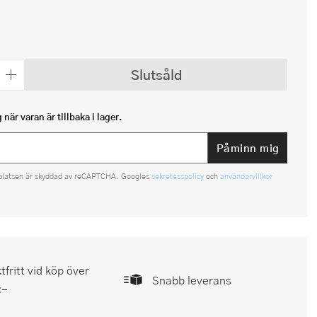
Slutsåld
när varan är tillbaka i lager.
Påminn mig
platsen är skyddad av reCAPTCHA. Googles
sekretesspolicy
och
användarvillkor
tfritt vid köp över
Snabb leverans
:-