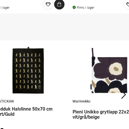
 i lager
Finns i lager
STICKAN
Marimekko
Pieni Unikko grytlapp 22x22 cm
rt/Guld
vit/grå/beige