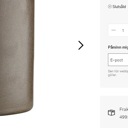
Slutsåld
Påminn mig 
Den här webb
gäller.
Frak
499