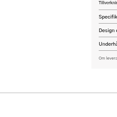
Tillverkn
Specifi
Design 
Underhå
Om lever