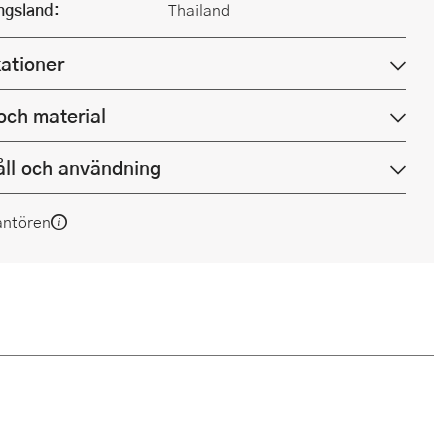
ingsland:
Thailand
kationer
och material
ll och användning
antören