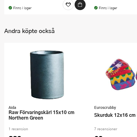
Finns i lager
Finns i lager
Andra köpte också
Aida
Euroscrubby
Raw Förvaringskärl 15x10 cm
Skurduk 12x16 cm
Northern Green
1 recension
7 recensioner