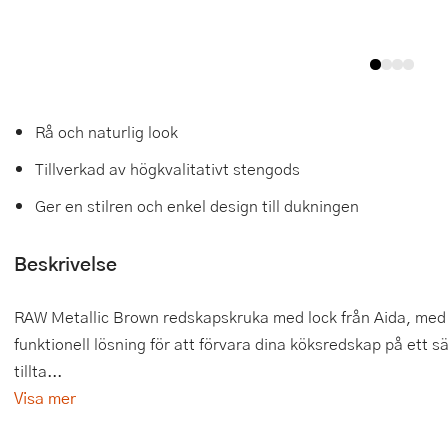
Tårtdekorationer
Smörgåsgrillar och bordsgrillar
Nötknäckare
Tygpåsar
Ätbara tårtdekorationer
Sous vide
Oljeflaska och dressingshaker
Övriga bakredskap
Stavmixer
Pastamaskiner
Rå och naturlig look
Stekplatta
Perkulator
Tillverkad av högkvalitativt stengods
Ger en stilren och enkel design till dukningen
Svamptork och frukttork
Pizzaskärare
Vakuumförpackare
Pizzaspadar
Beskrivelse
Vattenkokare
Pizzastenar och pizzastål
RAW Metallic Brown redskapskruka med lock från Aida, med m
Vitvaror
Potatisstötar
funktionell lösning för att förvara dina köksredskap på ett s
tillta...
Våffeljärn
Pour Over
Visa mer
Äggkokare
Rivjärn