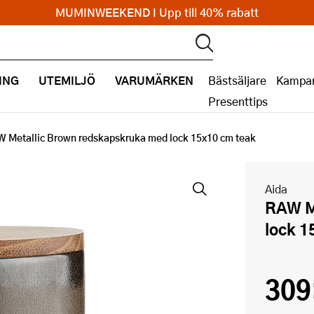
MUMINWEEKEND I Upp till 40% rabatt
ING
UTEMILJÖ
VARUMÄRKEN
Bästsäljare
Kampan
Presenttips
 Metallic Brown redskapskruka med lock 15x10 cm teak
Aida
RAW Metallic Brown redskapskruka med
lock 1
309