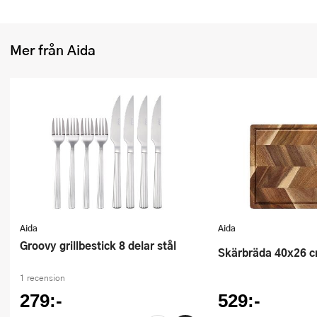
Ugnsformar
Vispar
Mer från Aida
Vitlökspressar
Ångkokare och ånginsatser
Äggdelare
Övriga köksredskap
Aida
Aida
Groovy grillbestick 8 delar stål
Skärbräda 40x26 
1 recension
279:-
529:-