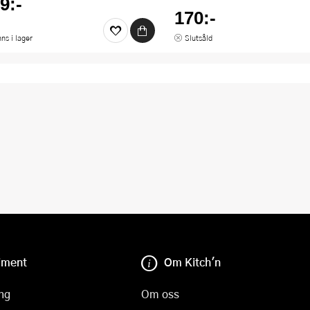
9:-
170:-
nns i lager
Slutsåld
iment
Om Kitch'n
ng
Om oss