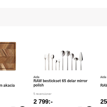
Aida
Aida
RAW bestickset 65 delar mirror
polish
cm akacia
RA
5 recensioner
2 799:-
25