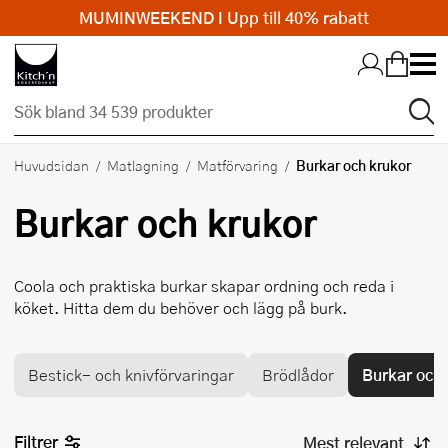
MUMINWEEKEND I Upp till 40% rabatt
Hopp till huvudinnehållet
Burkar och krukor
Huvudsidan
Matlagning
Matförvaring
Burkar och krukor
Coola och praktiska burkar skapar ordning och reda i
köket. Hitta dem du behöver och lägg på burk.
Bestick- och knivförvaringar
Brödlådor
Burkar och 
Filtrer