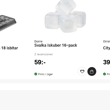
Dorre
Orre
Svalka Iskuber 16-pack
Ci
2 recensioner
59:-
39
Finns i lager
Fi