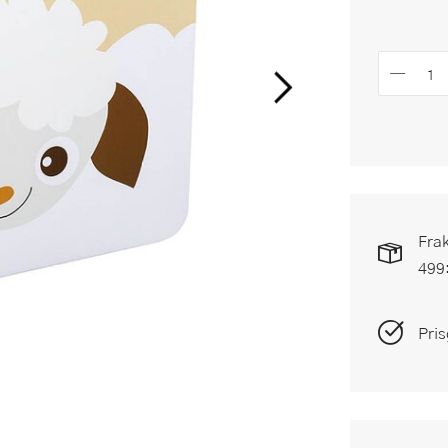
Frak
499
Pris