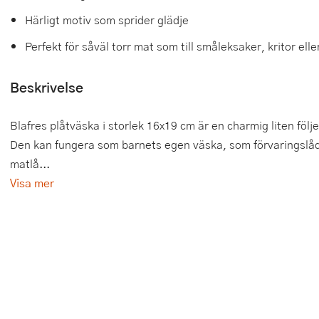
Härligt motiv som sprider glädje
Tårtdekorationer
Smörgåsgrillar och bordsgrillar
Nötknäckare
Tygpåsar
Perfekt för såväl torr mat som till småleksaker, kritor ell
Ätbara tårtdekorationer
Sous vide
Oljeflaska och dressingshaker
Beskrivelse
Övriga bakredskap
Stavmixer
Pastamaskiner
Stekplatta
Perkulator
Blafres plåtväska i storlek 16x19 cm är en charmig liten 
Den kan fungera som barnets egen väska, som förvaringslåda
Svamptork och frukttork
Pizzaskärare
matlå...
Vakuumförpackare
Pizzaspadar
Visa mer
Vattenkokare
Pizzastenar och pizzastål
Vitvaror
Potatisstötar
Våffeljärn
Pour Over
Äggkokare
Rivjärn