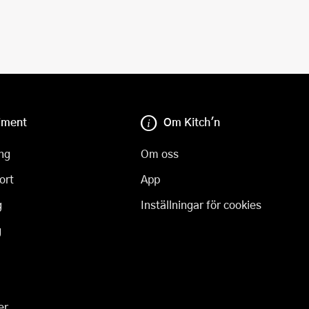
iment
Om Kitch'n
ng
Om oss
ort
App
g
Inställningar för cookies
g
er