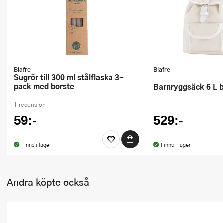
Ugnsformar
Vispar
Vitlökspressar
Blafre
Blafre
Ångkokare och ånginsatser
Sugrör till 300 ml stålflaska 3-
pack med borste
Barnryggsäck 6 L 
Äggdelare
1 recension
Övriga köksredskap
59:-
529:-
Finns i lager
Finns i lager
Andra köpte också