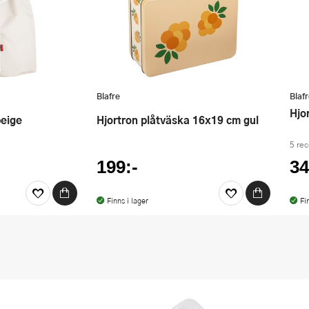
Blafre
Blaf
Hj
beige
Hjortron plåtväska 16x19 cm gul
5 re
199:-
34
Finns i lager
Fi