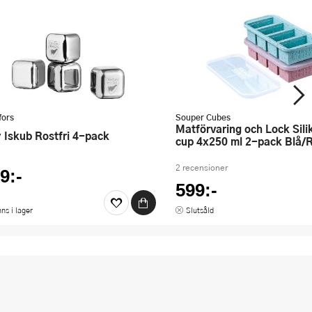
fors
Souper Cubes
Matförvaring och Lock Silikon 1-
ty Iskub Rostfri 4-pack
cup 4x250 ml 2-pack Blå/
2 recensioner
9:-
599:-
nns i lager
Slutsåld