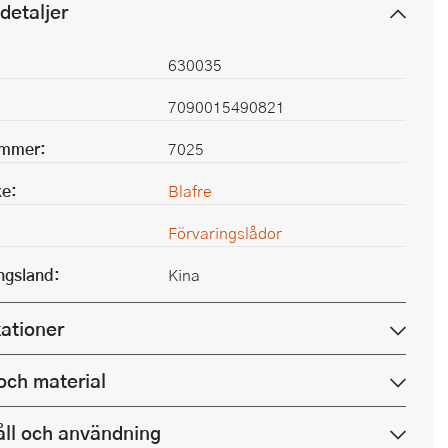
detaljer
630035
7090015490821
ummer:
7025
e:
Blafre
Förvaringslådor
ingsland:
Kina
kationer
och material
ll och användning