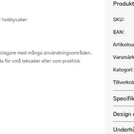
Produkt
er hobbysaker
SKU:
EAN:
Artikeln
följeslagare med många användningsområden.
Varumärk
 för små leksaker eller som praktisk
Kategori:
Tillverkn
Specifi
Design 
Underhå