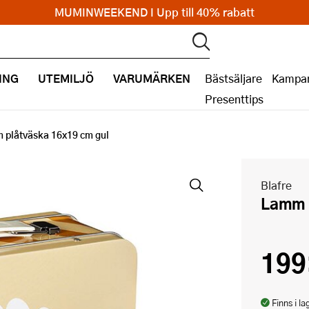
MUMINWEEKEND I Upp till 40% rabatt
ING
UTEMILJÖ
VARUMÄRKEN
Bästsäljare
Kampan
Presenttips
 plåtväska 16x19 cm gul
Blafre
Lamm 
199
Finns i la