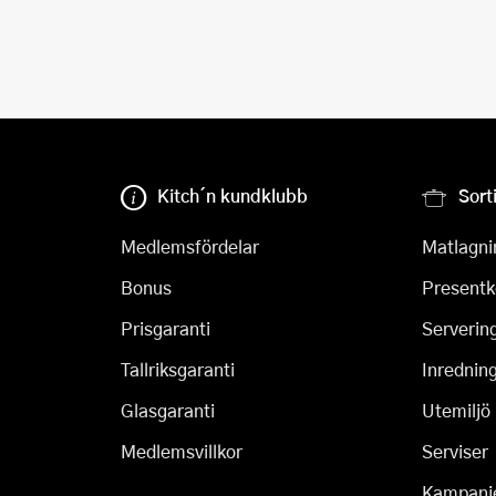
Kitch´n kundklubb
Sort
Medlemsfördelar
Matlagni
Bonus
Presentk
Prisgaranti
Serverin
Tallriksgaranti
Inrednin
Glasgaranti
Utemiljö
Medlemsvillkor
Serviser
Kampanj