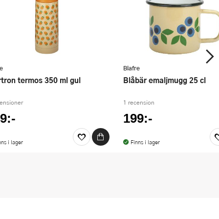
re
Blafre
ortron termos 350 ml gul
Blåbär emaljmugg 25 cl
censioner
1 recension
9:-
199:-
nns i lager
Finns i lager