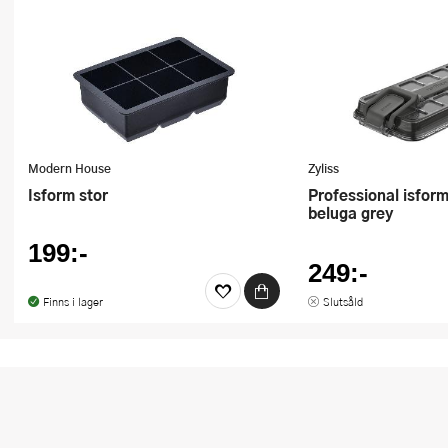
Modern House
Zyliss
Isform stor
Professional isform 18 isbitar
beluga grey
199:-
249:-
Finns i lager
Slutsåld