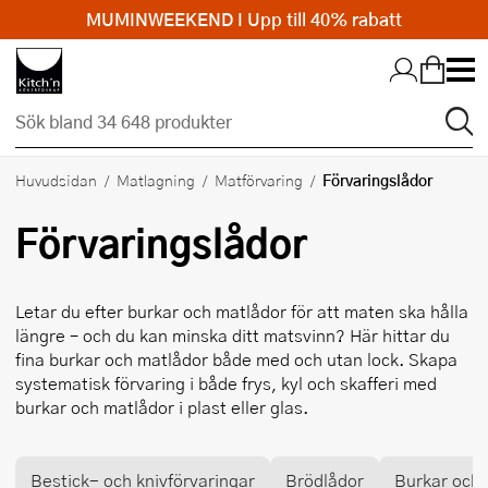
MUMINWEEKEND I Upp till 40% rabatt
Hopp till huvudinnehållet
Förvaringslådor
Huvudsidan
Matlagning
Matförvaring
Förvaringslådor
Letar du efter burkar och matlådor för att maten ska hålla
längre – och du kan minska ditt matsvinn? Här hittar du
fina burkar och matlådor både med och utan lock. Skapa
systematisk förvaring i både frys, kyl och skafferi med
burkar och matlådor i plast eller glas.
Bestick- och knivförvaringar
Brödlådor
Burkar och 