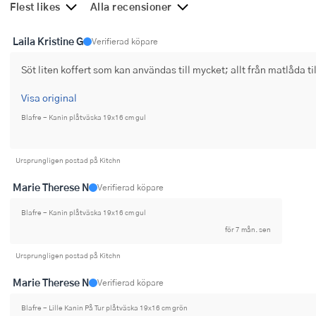
Flest likes
Alla recensioner
Ugnsformar
Laila Kristine G
Verifierad köpare
Vispar
Söt liten koffert som kan användas till mycket; allt från matlåda ti
Vitlökspressar
Visa original
Ångkokare och ånginsatser
Blafre - Kanin plåtväska 19x16 cm gul
Äggdelare
Ursprungligen postad på Kitchn
Övriga köksredskap
Marie Therese N
Verifierad köpare
Blafre - Kanin plåtväska 19x16 cm gul
för 7 mån. sen
Ursprungligen postad på Kitchn
Marie Therese N
Verifierad köpare
Blafre - Lille Kanin På Tur plåtväska 19x16 cm grön