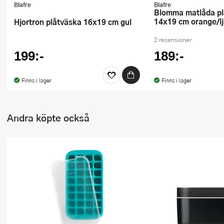
Blafre
Blafre
Blomma matlåda plast tre fack
14x19 cm orange/lj
Hjortron plåtväska 16x19 cm gul
2 recensioner
199:-
189:-
Finns i lager
Finns i lager
Andra köpte också