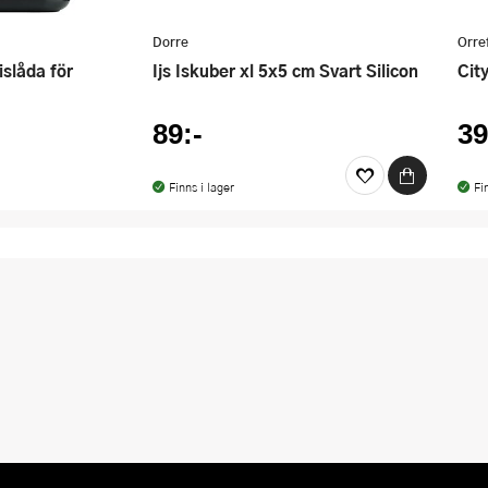
Dorre
Orre
Ijs Iskuber xl 5x5 cm Svart Silicon
Ci
89:-
39
Finns i lager
Fi