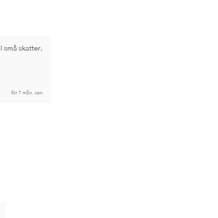
ll små skatter.
för 7 mån. sen