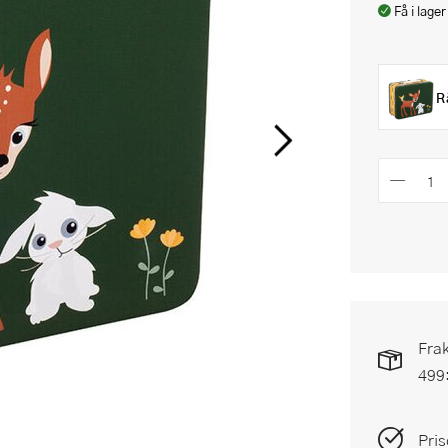
Få i lager
R
Frak
499
Pris