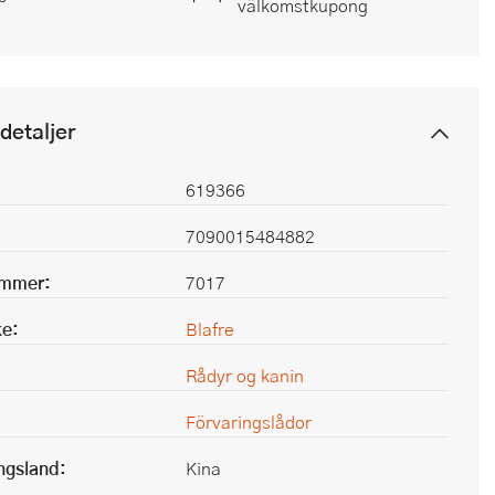
välkomstkupong
detaljer
619366
7090015484882
ummer:
7017
e:
Blafre
Rådyr og kanin
Förvaringslådor
ingsland:
Kina