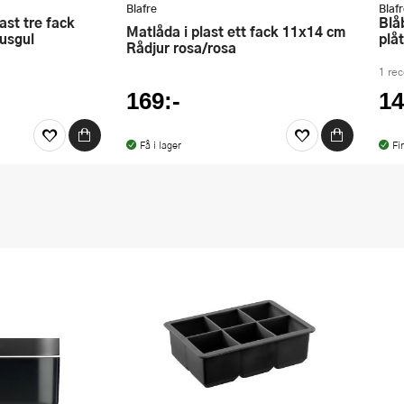
Blafre
Blaf
Blåbär matlåda / förvaringslåda
Matlåda i plast ett fack 11x14 cm
usgul
plå
Rådjur rosa/rosa
1 re
169:-
14
Få i lager
Fi