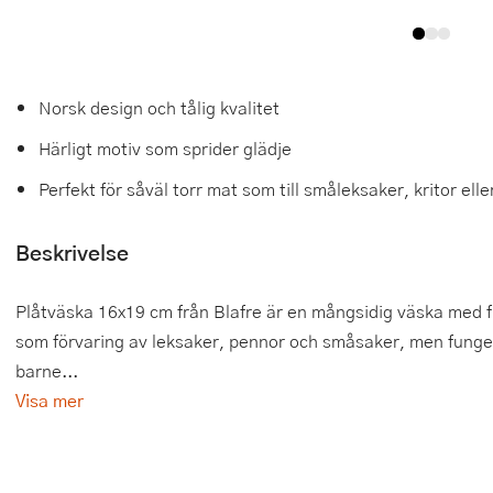
Tårtdekorationer
Smörgåsgrillar och bordsgrillar
Nötknäckare
Tygpåsar
Ätbara tårtdekorationer
Sous vide
Oljeflaska och dressingshaker
Norsk design och tålig kvalitet
Övriga bakredskap
Stavmixer
Pastamaskiner
Härligt motiv som sprider glädje
Stekplatta
Perkulator
Perfekt för såväl torr mat som till småleksaker, kritor ell
Svamptork och frukttork
Pizzaskärare
Beskrivelse
Vakuumförpackare
Pizzaspadar
Plåtväska 16x19 cm från Blafre är en mångsidig väska med 
Vattenkokare
Pizzastenar och pizzastål
som förvaring av leksaker, pennor och småsaker, men funge
barne...
Vitvaror
Potatisstötar
Visa mer
Våffeljärn
Pour Over
Äggkokare
Rivjärn