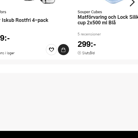
fors
Souper Cubes
Matförvaring och Lock Silikon 2-
ty Iskub Rostfri 4-pack
cup 2x500 ml Blå
5 recensioner
9:-
299:-
nns i lager
Slutsåld