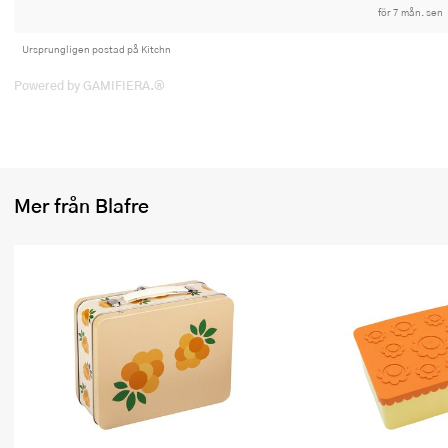
för 7 mån. sen
Ursprungligen postad på Kitchn
Powered by GAMIFIERA.®
Mer från Blafre