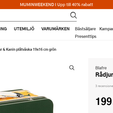
MUMINWEEKEND I Upp till 40% rabatt
ING
UTEMILJÖ
VARUMÄRKEN
Bästsäljare
Kampan
Presenttips
r & Kanin plåtväska 19x16 cm grön
Blafre
Rådju
3 recensione
199