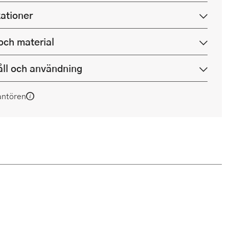
kationer
och material
ll och användning
antören