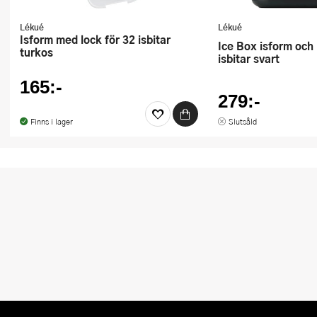
Lékué
Lékué
Isform med lock för 32 isbitar
Ice Box isform och islåda för
turkos
isbitar svart
165:-
279:-
Finns i lager
Slutsåld