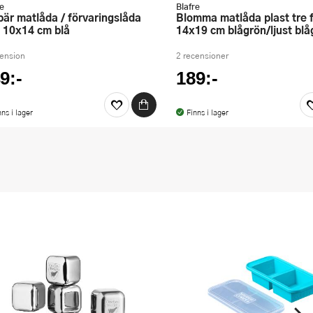
re
Blafre
Blomma matlåda plast tre fack
t 10x14 cm blå
14x19 cm blågrön/ljust blå
cension
2 recensioner
9:-
189:-
nns i lager
Finns i lager