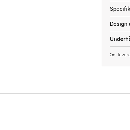
Specifi
Design 
Underhå
Om lever