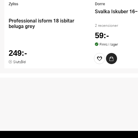
Zyliss
Dorre
Svalka Iskuber 16
Professional isform 18 isbitar
beluga grey
2 recensioner
59:-
Finns i lager
249:-
Slutsåld