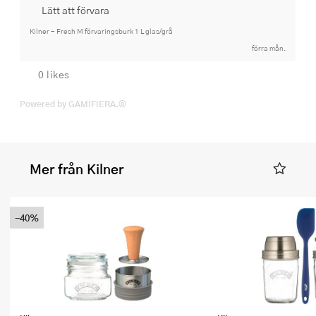
Lätt att förvara
Kilner - Fresh M förvaringsburk 1 L glas/grå
förra mån.
0 likes
Powered by GAMIFIERA.®
Mer från Kilner
-40%