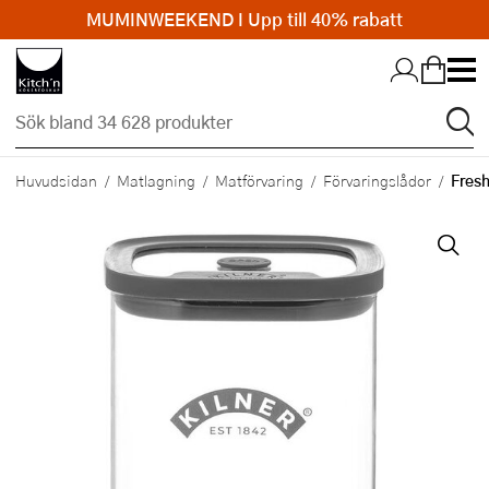
MUMINWEEKEND I Upp till 40% rabatt
Hopp till huvudinnehållet
Fresh
Huvudsidan
Matlagning
Matförvaring
Förvaringslådor