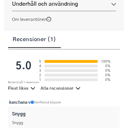
Underhåll och användning
Om leverantören
Recensioner (1)
5.0
5
100%
4
0%
3
0%
2
0%
1
0%
Baserat på 1 recension
Flest likes
Alla recensioner
kanchana v
Verifierad köpare
Snygg
Snygg