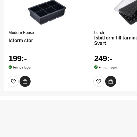
Modern House
Lurch
Isbitform till tärningar 2x2 cm
Isform stor
Svart
199:-
249:-
Finns i lager
Finns i lager