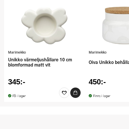
Ugnsformar
Vispar
Vitlökspressar
Ångkokare och ånginsatser
Marimekko
Marimekko
Äggdelare
Unikko värmeljushållare 10 cm
Oiva Unikko behåll
blomformad matt vit
Övriga köksredskap
345:-
450:-
Få i lager
Finns i lager