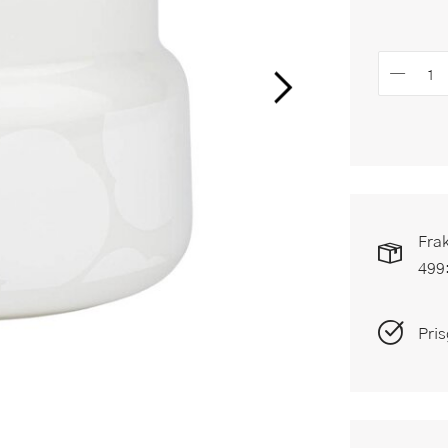
Frak
499
Pris