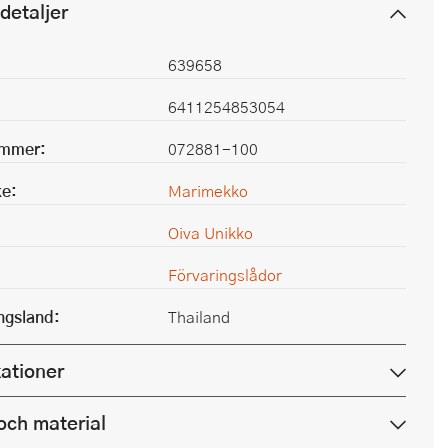
detaljer
639658
6411254853054
ummer:
072881-100
e:
Marimekko
Oiva Unikko
Förvaringslådor
ingsland:
Thailand
kationer
och material