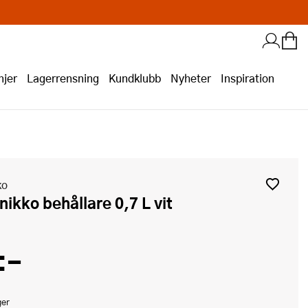
jer
Lagerrensning
Kundklubb
Nyheter
Inspiration
ko
Unikko behållare 0,7 L vit
:-
ger