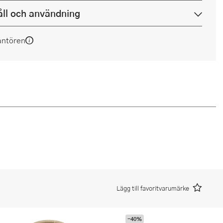
ll och användning
antören
Lägg till favoritvarumärke
-40%