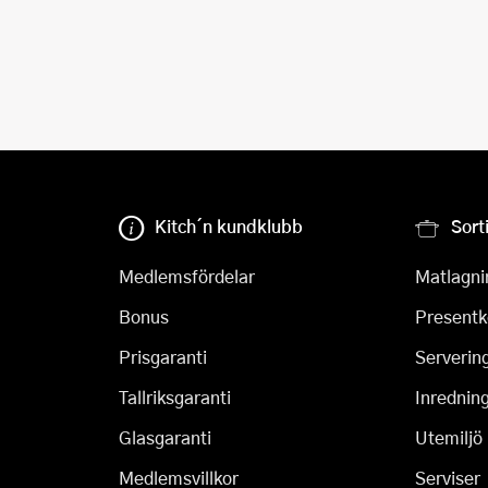
Kitch´n kundklubb
Sort
Medlemsfördelar
Matlagni
Bonus
Presentk
Prisgaranti
Serverin
Tallriksgaranti
Inrednin
Glasgaranti
Utemiljö
Medlemsvillkor
Serviser