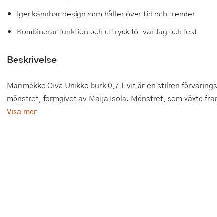
Igenkännbar design som håller över tid och trender
Tårtdekorationer
Smörgåsgrillar och bordsgrillar
Nötknäckare
Tygpåsar
Kombinerar funktion och uttryck för vardag och fest
Ätbara tårtdekorationer
Sous vide
Oljeflaska och dressingshaker
Beskrivelse
Övriga bakredskap
Stavmixer
Pastamaskiner
Stekplatta
Perkulator
Marimekko Oiva Unikko burk 0,7 L vit är en stilren förvarin
mönstret, formgivet av Maija Isola. Mönstret, som växte fram
Svamptork och frukttork
Pizzaskärare
Visa mer
Vakuumförpackare
Pizzaspadar
Vattenkokare
Pizzastenar och pizzastål
Vitvaror
Potatisstötar
Våffeljärn
Pour Over
Äggkokare
Rivjärn