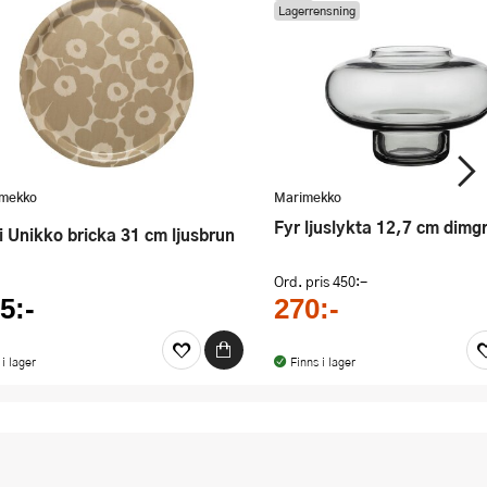
Lagerrensning
mekko
Marimekko
Fyr ljuslykta 12,7 cm dimg
ni Unikko bricka 31 cm ljusbrun
Ord. pris
450:-
5:-
270:-
 i lager
Finns i lager