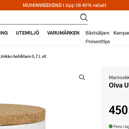
MUMINWEEKEND I Upp till 40% rabatt
ING
UTEMILJÖ
VARUMÄRKEN
Bästsäljare
Kampan
Presenttips
Unikko behållare 0,7 L vit
Marimek
Oiva 
450
Finns i la