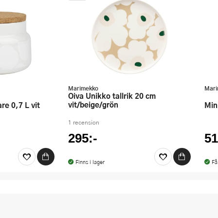
Marimekko
Mari
Oiva Unikko tallrik 20 cm
vit/beige/grön
are 0,7 L vit
Mi
1 recension
295:-
51
Finns i lager
Få