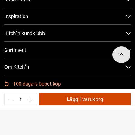
Inspiration
Kitch´n kundklubb
Sortiment
Om Kitch'n
100 dagars öppet köp
Ladda ned Kitch´n-appen
Lägg i varukorg