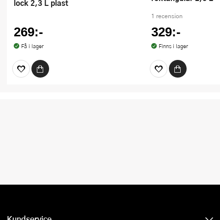
lock 2,3 L plast
1 recension
269:-
329:-
Få i lager
Finns i lager
Kundservice