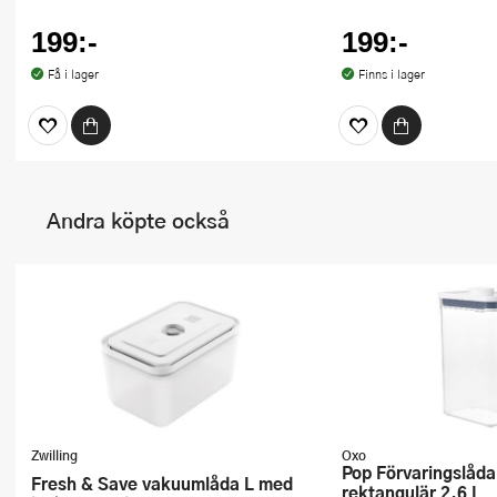
199:-
199:-
Få i lager
Finns i lager
Andra köpte också
Zwilling
Oxo
Pop Förvaringslåda med lock
Fresh & Save vakuumlåda L med
rektangulär 2,6 L