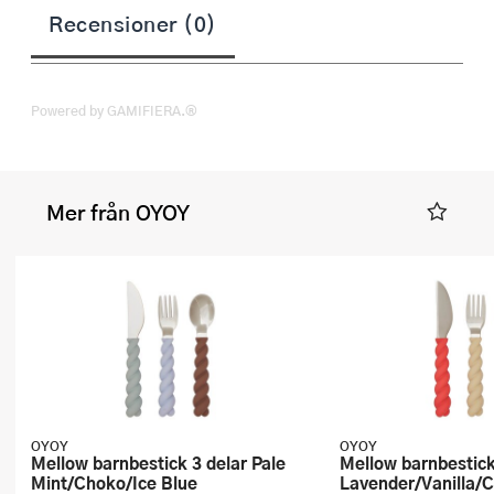
Recensioner (0)
Powered by GAMIFIERA.®
Mer från OYOY
OYOY
OYOY
Mellow barnbestick 3 delar Pale
Mellow barnbestick 3 delar
Mint/Choko/Ice Blue
Lavender/Vanilla/