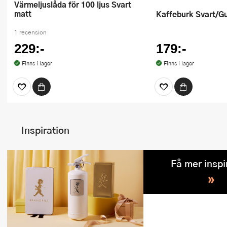
Värmeljuslåda för 100 ljus Svart
matt
Kaffeburk Svart/G
1 recension
229:-
179:-
Finns i lager
Finns i lager
Inspiration
Få mer inspi
»