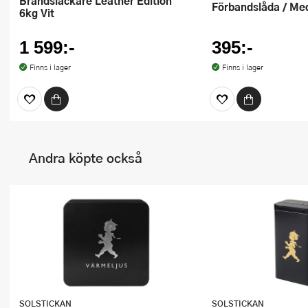
Brandsläckare Leather Edition
Förbandslåda / Me
6kg Vit
1 599:-
395:-
Finns i lager
Finns i lager
Andra köpte också
SOLSTICKAN
SOLSTICKAN