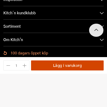
Kitch´n kundklubb
Sortiment
Om Kitch'n
100 dagars öppet köp
Ladda ned Kitch´n-appen
Lägg i varukorg