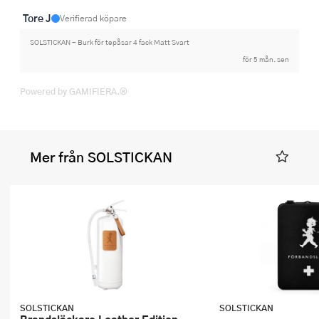
Tore J
Verifierad köpare
SOLSTICKAN - Burk för tepåsar 4 fack Matt Svart
för 5 mån. sen
Powered by GAMIFIERA.®
Mer från SOLSTICKAN
SOLSTICKAN
SOLSTICKAN