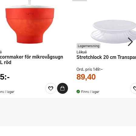
Lagerrensning
é
Lékué
Stretchlock 20 cm Transpa
 L röd
Ord. pris
149:-
5:-
89,40
nns i lager
Finns i lager