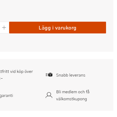
Lägg i varukorg
tfritt vid köp över
Snabb leverans
:-
Bli medlem och få
garanti
välkomstkupong