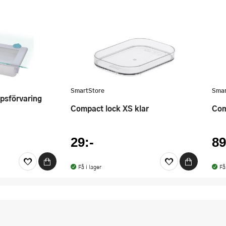
SmartStore
Smar
Compact lock XS klar
Co
29:-
89
Få i lager
Få