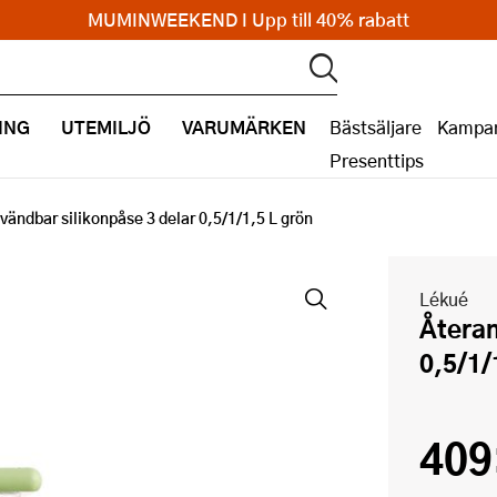
MUMINWEEKEND I Upp till 40% rabatt
ING
UTEMILJÖ
VARUMÄRKEN
Bästsäljare
Kampan
Presenttips
vändbar silikonpåse 3 delar 0,5/1/1,5 L grön
Lékué
Återanvändbar silikonpåse 3 delar
0,5/1/
409