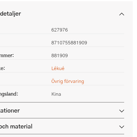
detaljer
627976
8710755881909
ummer:
881909
e:
Lékué
Övrig förvaring
ingsland:
Kina
kationer
och material