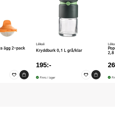
Lékué
Léku
Popcornmaker för mikrovågsugn
Kryddburk 0,1 L grå/klar
2,8
195:-
26
Finns i lager
Fi