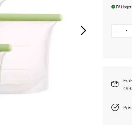
Få i lager
Frak
499
Pris