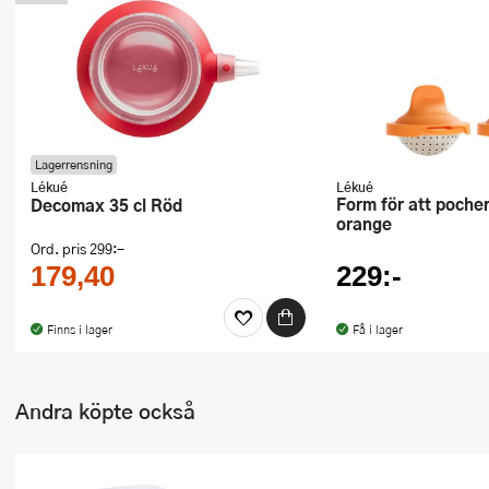
Ugnsformar
Vispar
Vitlökspressar
Ångkokare och ånginsatser
Lagerrensning
Lékué
Lékué
Form för att pochera ägg 2-pack
Decomax 35 cl Röd
Äggdelare
orange
Ord. pris
299:-
Övriga köksredskap
179,40
229:-
Finns i lager
Få i lager
Andra köpte också