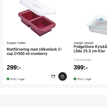
Souper Cubes
Joseph Joseph
FridgeStore Kylskåpsförvaring
Matförvaring med silikonlock 2-
Låda 25,5 cm Klar
cup 2×500 ml cranberry
3 recensioner
299:-
399:-
Finns i lager
Finns i lager