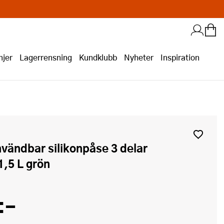
jer
Lagerrensning
Kundklubb
Nyheter
Inspiration
1,5 L grön
:-