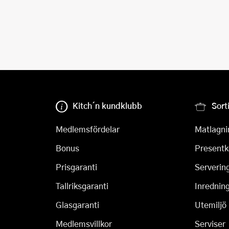
Kitch´n kundklubb
Sort
Medlemsfördelar
Matlagni
Bonus
Presentk
Prisgaranti
Serverin
Tallriksgaranti
Inrednin
Glasgaranti
Utemiljö
Medlemsvillkor
Serviser