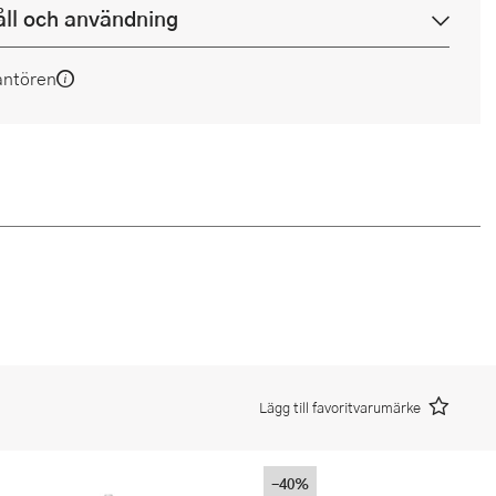
ll och användning
antören
Lägg till favoritvarumärke
-40%