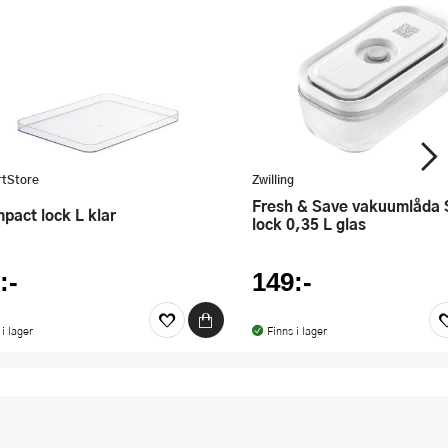
tStore
Zwilling
Fresh & Save vakuumlåda S med
mpact lock L klar
lock 0,35 L glas
:-
149:-
 i lager
Finns i lager