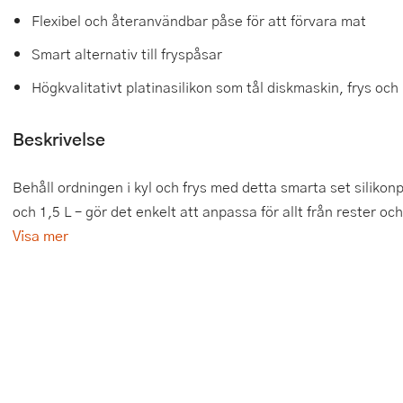
Flexibel och återanvändbar påse för att förvara mat
Tårtdekorationer
Smörgåsgrillar och bordsgrillar
Nötknäckare
Tygpåsar
Smart alternativ till fryspåsar
Ätbara tårtdekorationer
Sous vide
Oljeflaska och dressingshaker
Högkvalitativt platinasilikon som tål diskmaskin, frys och
Övriga bakredskap
Stavmixer
Pastamaskiner
Beskrivelse
Stekplatta
Perkulator
Behåll ordningen i kyl och frys med detta smarta set silikonp
Svamptork och frukttork
Pizzaskärare
och 1,5 L – gör det enkelt att anpassa för allt från rester och
Vakuumförpackare
Pizzaspadar
Visa mer
Vattenkokare
Pizzastenar och pizzastål
Vitvaror
Potatisstötar
Våffeljärn
Pour Over
Äggkokare
Rivjärn