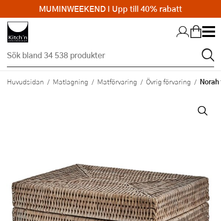
MUMINWEEKEND I Upp till 40% rabatt
Hopp till huvudinnehållet
Norah 
Huvudsidan
Matlagning
Matförvaring
Övrig förvaring