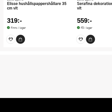
Elisse hushållspappershållare 35
Serafina dekorationsfigur 28,8 cm
cm vit
vit
319:-
559:-
Finns i lager
Få i lager