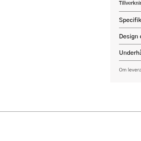
Tillverkn
Specifi
Design 
Underhå
Om lever