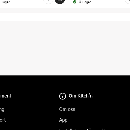
 i lager
Få i lager
iment
Om Kitch'n
ng
Om oss
ort
App