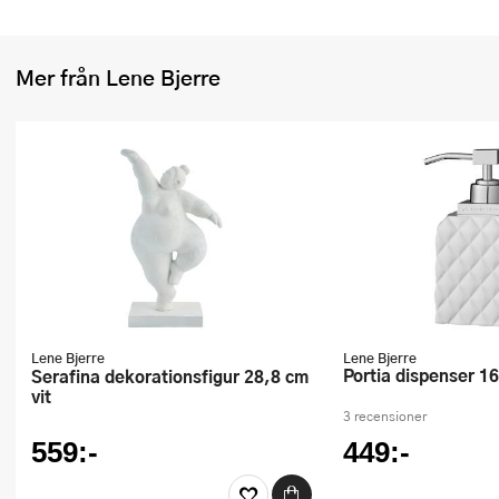
Ugnsformar
Vispar
Mer från Lene Bjerre
Vitlökspressar
Ångkokare och ånginsatser
Äggdelare
Övriga köksredskap
Lene Bjerre
Lene Bjerre
Portia dispenser 16
Serafina dekorationsfigur 28,8 cm
vit
3 recensioner
559:-
449:-