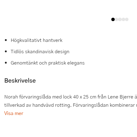
Tårtdekorationer
Smörgåsgrillar och bordsgrillar
Nötknäckare
Tygpåsar
Ätbara tårtdekorationer
Sous vide
Oljeflaska och dressingshaker
Övriga bakredskap
Stavmixer
Pastamaskiner
Högkvalitativt hantverk
Stekplatta
Perkulator
Tidlös skandinavisk design
Genomtänkt och praktisk elegans
Svamptork och frukttork
Pizzaskärare
Vakuumförpackare
Pizzaspadar
Beskrivelse
Vattenkokare
Pizzastenar och pizzastål
Norah förvaringslåda med lock 40 x 25 cm från Lene Bjerre ä
Vitvaror
Potatisstötar
tillverkad av handvävd rotting. Förvaringslådan kombinerar n
Visa mer
Våffeljärn
Pour Over
Äggkokare
Rivjärn