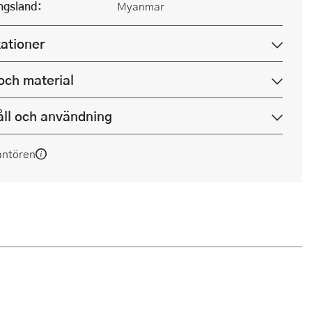
ingsland:
Myanmar
kationer
och material
ll och användning
antören