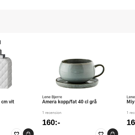
Lene Bjerre
Lene
 cm vit
Amera kopp/fat 40 cl grå
M
1 recension
1 re
160:-
16