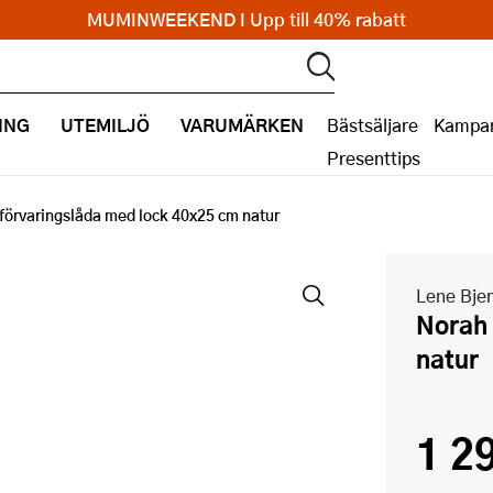
MUMINWEEKEND I Upp till 40% rabatt
ING
UTEMILJÖ
VARUMÄRKEN
Bästsäljare
Kampan
Presenttips
förvaringslåda med lock 40x25 cm natur
Lene Bjer
Norah förvaringslåda med lock 40x25 cm
natur
1 2