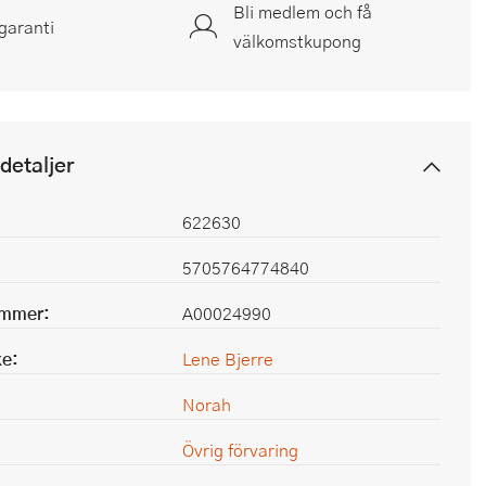
Bli medlem och få
garanti
välkomstkupong
detaljer
622630
5705764774840
ummer:
A00024990
e:
Lene Bjerre
Norah
Övrig förvaring