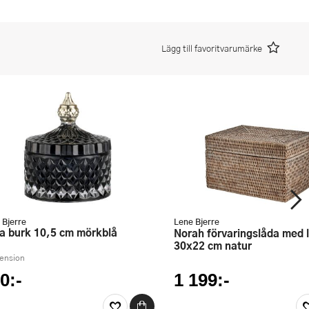
Lägg till favoritvarumärke
 Bjerre
Lene Bjerre
iya burk 10,5 cm mörkblå
Norah förvaringslåda med lock
30x22 cm natur
cension
0:-
1 199:-