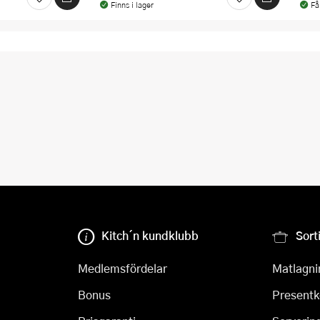
Finns i lager
Få
Kitch´n kundklubb
Sort
Medlemsfördelar
Matlagni
Bonus
Presentk