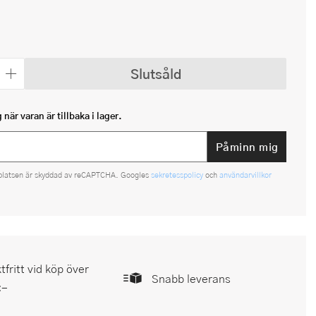
Slutsåld
när varan är tillbaka i lager.
Påminn mig
platsen är skyddad av reCAPTCHA. Googles
sekretesspolicy
och
användarvillkor
tfritt vid köp över
Snabb leverans
:-