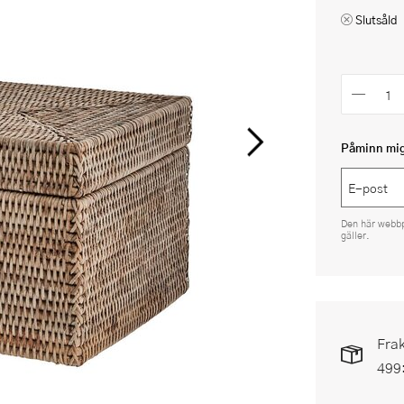
Slutsåld
Påminn mig 
Den här webb
gäller.
Frak
499