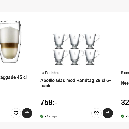
La Rochère
Blom
Abeille Glas med Handtag 28 cl 6-
Ne
pack
759:-
32
Få i lager
Få