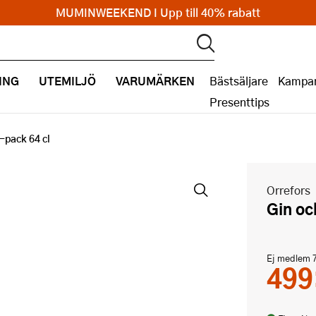
MUMINWEEKEND I Upp till 40% rabatt
ING
UTEMILJÖ
VARUMÄRKEN
Bästsäljare
Kampan
Presenttips
-pack 64 cl
Orrefors
Gin o
Ej medlem
499