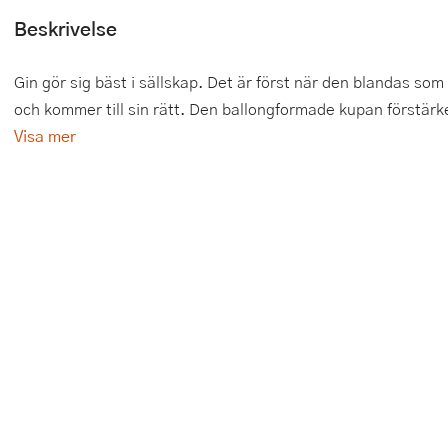
Beskrivelse
Tårtdekorationer
Smörgåsgrillar och bordsgrillar
Nötknäckare
Tygpåsar
Ätbara tårtdekorationer
Sous vide
Oljeflaska och dressingshaker
Gin gör sig bäst i sällskap. Det är först när den blandas som 
och kommer till sin rätt. Den ballongformade kupan förstärk
Övriga bakredskap
Stavmixer
Pastamaskiner
Visa mer
Stekplatta
Perkulator
Svamptork och frukttork
Pizzaskärare
Vakuumförpackare
Pizzaspadar
Vattenkokare
Pizzastenar och pizzastål
Vitvaror
Potatisstötar
Våffeljärn
Pour Over
Äggkokare
Rivjärn