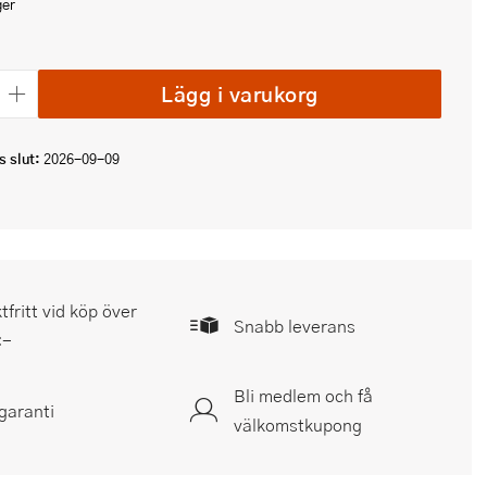
ger
Lägg i varukorg
 slut:
2026-09-09
tfritt vid köp över
Snabb leverans
:-
Bli medlem och få
garanti
välkomstkupong