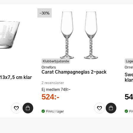
-30%
Klubberbjudande
Lage
Orrefors
Orre
Carat Champagneglas 2-pack
Sweden symbols skål 13x7,5 cm
 13x7,5 cm klar
klar
2 recensioner
Ej medlem
749:-
524:-
54
Finns i lager
Fi