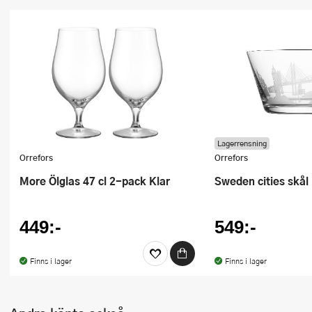
Ugnsformar
Vispar
Vitlökspressar
Ångkokare och ånginsatser
Äggdelare
Lagerrensning
Orrefors
Orrefors
Övriga köksredskap
More Ölglas 47 cl 2-pack Klar
Sweden cities skål
449:-
549:-
Finns i lager
Finns i lager