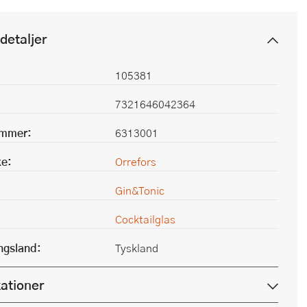
detaljer
105381
7321646042364
ummer:
6313001
e:
Orrefors
Gin&Tonic
Cocktailglas
ingsland:
Tyskland
kationer