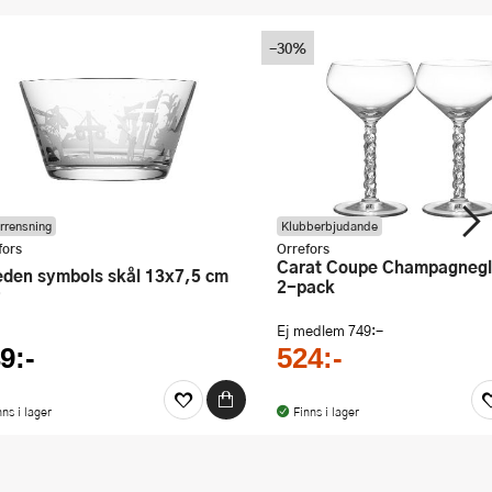
-30%
rrensning
Klubberbjudande
fors
Orrefors
Carat Coupe Champagneglas 25 cl
2-pack
Ej medlem
749:-
9:-
524:-
nns i lager
Finns i lager