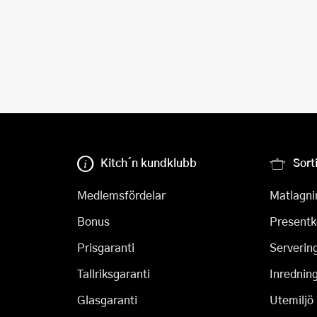
Kitch´n kundklubb
Sort
Medlemsfördelar
Matlagni
Bonus
Presentk
Prisgaranti
Serverin
Tallriksgaranti
Inrednin
Glasgaranti
Utemiljö