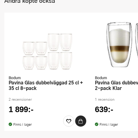
Andra köpte också
Bodum
Bodum
Pavina Glas dubbelväggad 25 cl +
Pavina Glas dubbeväggade 45 cl
35 cl 8-pack
2-pack Klar
2 recensioner
1 recension
1 899:-
639:-
Finns i lager
Finns i lager