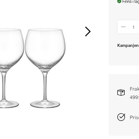
Finns i la
Kampanjens
Frak
499
Pris