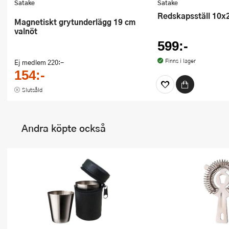
Satake
Satake
Redskapsställ 10x
Magnetiskt grytunderlägg 19 cm
valnöt
599:-
Finns i lager
Ej medlem
220:-
154:-
Slutsåld
Andra köpte också