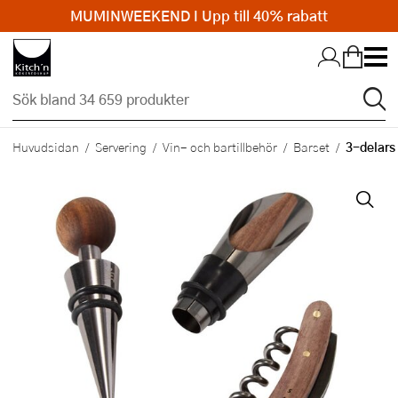
MUMINWEEKEND I Upp till 40% rabatt
Hopp till huvudinnehållet
3-delars 
Huvudsidan
Servering
Vin- och bartillbehör
Barset