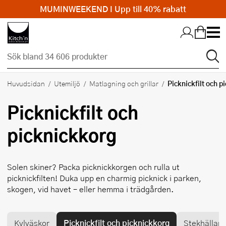
MUMINWEEKEND I Upp till 40% rabatt
Hopp till huvudinnehållet
Picknickfilt och p
Huvudsidan
Utemiljö
Matlagning och grillar
Picknickfilt och
picknickkorg
Solen skiner? Packa picknickkorgen och rulla ut
picknickfilten! Duka upp en charmig picknick i parken,
skogen, vid havet – eller hemma i trädgården.
Kylväskor
Picknickfilt och picknickkorg
Stekhällar