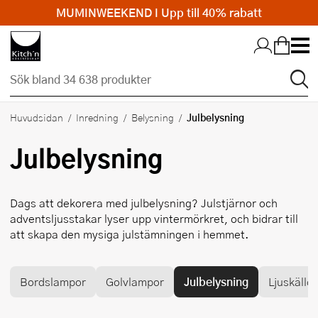
MUMINWEEKEND I Upp till 40% rabatt
Hopp till huvudinnehållet
Julbelysning
Huvudsidan
Inredning
Belysning
Julbelysning
Dags att dekorera med julbelysning? Julstjärnor och
adventsljusstakar lyser upp vintermörkret, och bidrar till
att skapa den mysiga julstämningen i hemmet.
Bordslampor
Golvlampor
Julbelysning
Ljuskällor