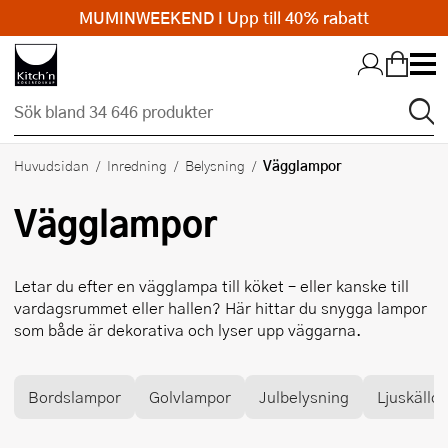
MUMINWEEKEND I Upp till 40% rabatt
Hopp till huvudinnehållet
Vägglampor
Huvudsidan
Inredning
Belysning
Vägglampor
Letar du efter en vägglampa till köket – eller kanske till
vardagsrummet eller hallen? Här hittar du snygga lampor
som både är dekorativa och lyser upp väggarna.
Bordslampor
Golvlampor
Julbelysning
Ljuskällor