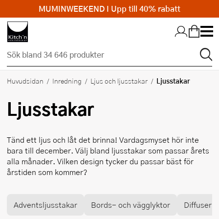
MUMINWEEKEND I Upp till 40% rabatt
Hopp till huvudinnehållet
Ljusstakar
Huvudsidan
Inredning
Ljus och ljusstakar
Ljusstakar
Tänd ett ljus och låt det brinna! Vardagsmyset hör inte
bara till december. Välj bland ljusstakar som passar årets
alla månader. Vilken design tycker du passar bäst för
årstiden som kommer?
Adventsljusstakar
Bords- och vägglyktor
Diffuser