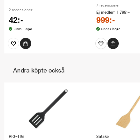
7 recensioner
2 recensioner
Ej medlem
1 799:-
42:-
999:-
Finns i lager
Finns i lager
Andra köpte också
RIG-TIG
Satake