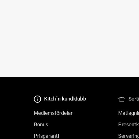
Kitch´n kundklubb
Sort
Medlemsfördelar
Matlagni
Bonus
Presentk
Prisgaranti
Serverin