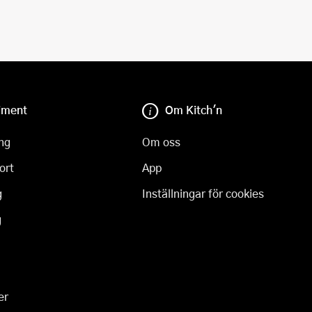
iment
Om Kitch'n
ng
Om oss
ort
App
g
Inställningar för cookies
g
er