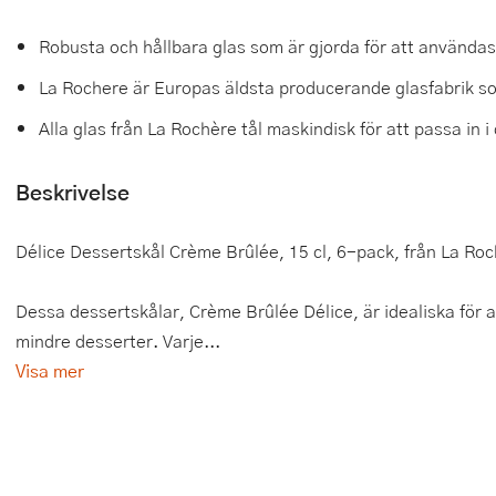
Tårtdekorationer
Smörgåsgrillar och bordsgrillar
Nötknäckare
Tygpåsar
Robusta och hållbara glas som är gjorda för att använda
Ätbara tårtdekorationer
Sous vide
Oljeflaska och dressingshaker
La Rochere är Europas äldsta producerande glasfabrik som
Alla glas från La Rochère tål maskindisk för att passa in 
Övriga bakredskap
Stavmixer
Pastamaskiner
Stekplatta
Perkulator
Beskrivelse
Svamptork och frukttork
Pizzaskärare
Délice Dessertskål Crème Brûlée, 15 cl, 6-pack, från La Ro
Vakuumförpackare
Pizzaspadar
Dessa dessertskålar, Crème Brûlée Délice, är idealiska för 
Vattenkokare
Pizzastenar och pizzastål
mindre desserter. Varje...
Visa mer
Vitvaror
Potatisstötar
Våffeljärn
Pour Over
Äggkokare
Rivjärn