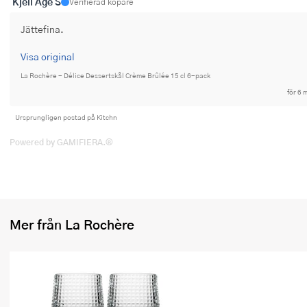
Kjell Åge S
Verifierad köpare
Ugnsformar
Jättefina.
Vispar
Visa original
Vitlökspressar
La Rochère - Délice Dessertskål Crème Brûlée 15 cl 6-pack
för 6 
Ångkokare och ånginsatser
Ursprungligen postad på Kitchn
Äggdelare
Powered by GAMIFIERA.®
Övriga köksredskap
Mer från La Rochère