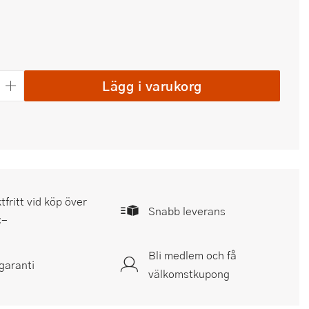
Lägg i varukorg
tfritt vid köp över
Snabb leverans
:-
Bli medlem och få
garanti
välkomstkupong