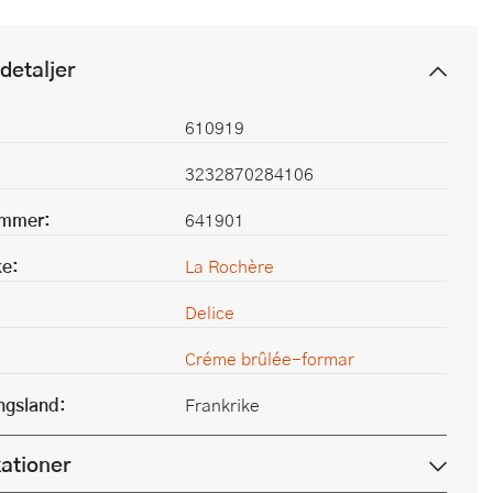
detaljer
610919
3232870284106
ummer:
641901
e:
La Rochère
Delice
Créme brûlée-formar
ingsland:
Frankrike
kationer