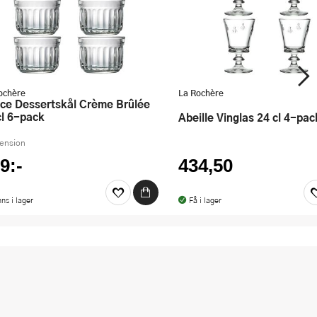
ochère
La Rochère
cl 6-pack
Abeille Vinglas 24 cl 4-pac
cension
9:-
434,50
nns i lager
Få i lager