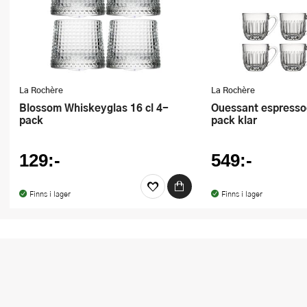
La Rochère
La Rochère
Blossom Whiskeyglas 16 cl 4-
Ouessant espressoglas 9 cl 6-
pack
pack klar
129:-
549:-
Finns i lager
Finns i lager