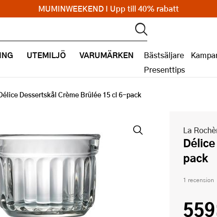
MUMINWEEKEND I Upp till 40% rabatt
ING
UTEMILJÖ
VARUMÄRKEN
Bästsäljare
Kampan
Presenttips
Délice Dessertskål Crème Brûlée 15 cl 6-pack
La Rochè
Délice Dessertskål Crème Brûlée 15 cl 6-
pack
1 recension
559