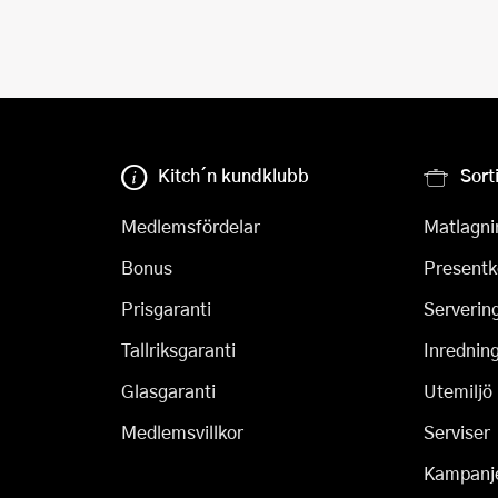
Kitch´n kundklubb
Sort
Medlemsfördelar
Matlagni
Bonus
Presentk
Prisgaranti
Serverin
Tallriksgaranti
Inrednin
Glasgaranti
Utemiljö
Medlemsvillkor
Serviser
Kampanj