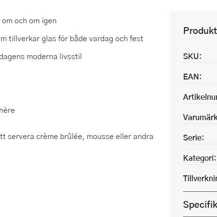
s om och om igen
Produkt
 tillverkar glas för både vardag och fest
i dagens moderna livsstil
SKU:
EAN:
Artikeln
chère
Varumärk
att servera crème brûlée, mousse eller andra
Serie:
Kategori:
Tillverkn
Specifi