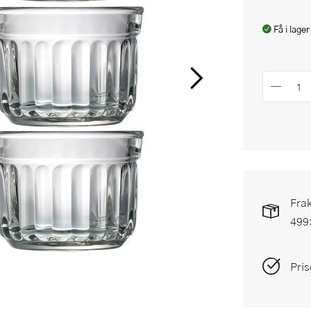
Få i lager
Frak
499
Pris