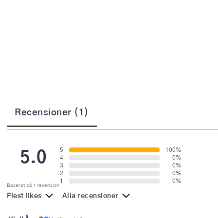
Övriga köksmaskiner
Salladsslungor
Saxar
Skalare
Skärbrädor
Spiralizer
Recensioner (1)
Stekpincetter
Stekspadar
5.0
5
100%
4
0%
Stektermometrar
3
0%
2
0%
1
0%
Te- och kaffetillbehör
Baserat på 1 recension
Flest likes
Alla recensioner
Timers