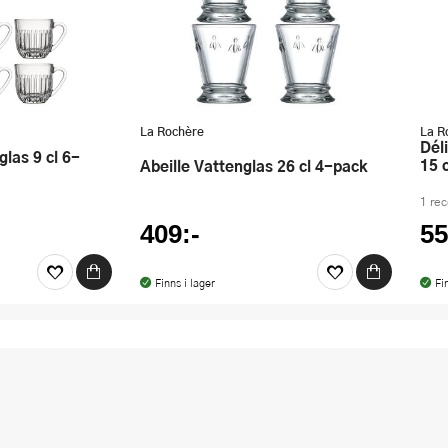
La Rochère
La R
Délice Dessertskål Crème Brûlée
15 
Abeille Vattenglas 26 cl 4-pack
1 re
409:-
55
Finns i lager
Fi