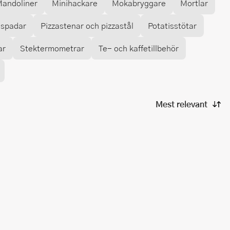
andoliner
Minihackare
Mokabryggare
Mortlar
aspadar
Pizzastenar och pizzastål
Potatisstötar
ar
Stektermometrar
Te- och kaffetillbehör