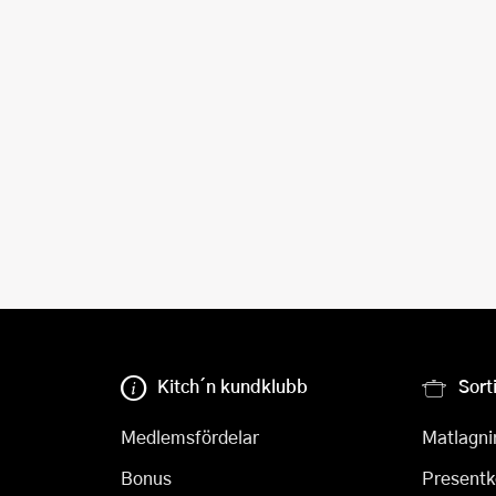
Kitch´n kundklubb
Sort
Medlemsfördelar
Matlagni
Bonus
Presentk