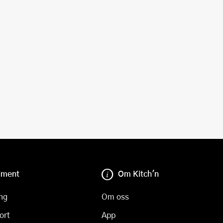
iment
Om Kitch'n
ng
Om oss
ort
App