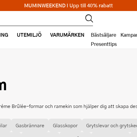
MUMINWEEKEND I Upp till 40% rabatt
ING
UTEMILJÖ
VARUMÄRKEN
Bästsäljare
Kampan
Presenttips
m
réme Brûlée-formar och ramekin som hjälper dig att skapa de
ilar
Gasbrännare
Glasskopor
Grytslevar och grytske