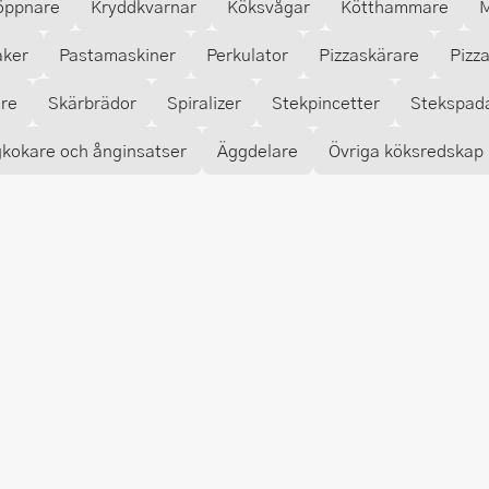
öppnare
Kryddkvarnar
Köksvågar
Kötthammare
M
aker
Pastamaskiner
Perkulator
Pizzaskärare
Pizz
are
Skärbrädor
Spiralizer
Stekpincetter
Stekspad
kokare och ånginsatser
Äggdelare
Övriga köksredskap