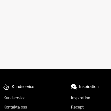
Ugnsformar
Vispar
Vitlökspressar
Ångkokare och ånginsatser
Äggdelare
Övriga köksredskap
Kundservice
Inspiration
Kundservice
Inspiration
Kontakta oss
Recept