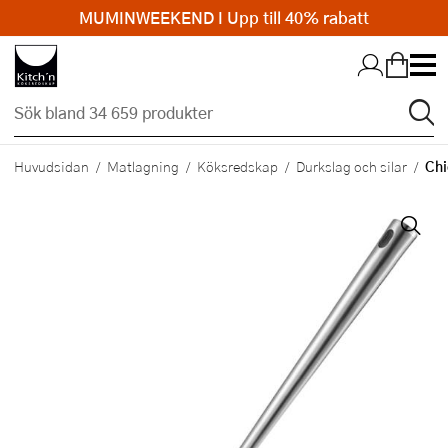
MUMINWEEKEND I Upp till 40% rabatt
Hopp till huvudinnehållet
Chi
Huvudsidan
Matlagning
Köksredskap
Durkslag och silar