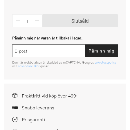
Slutsåld
Påminn mig när varan är tillbaka i lager.
Påminn mig
Den här webbplatsen är skyddad av reCAPTCHA. Googles
sekretesspolicy
och
användarvillkor
gäller.
Fraktfritt vid köp över 499:-
Snabb leverans
Prisgaranti