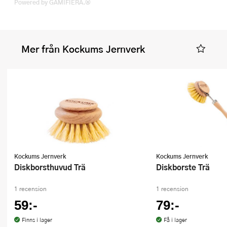
Powered by GAMIFIERA.®
Mer från Kockums Jernverk
Kockums Jernverk
Kockums Jernverk
Diskborsthuvud Trä
Diskborste Trä
1 recension
1 recension
59:-
79:-
Finns i lager
Få i lager