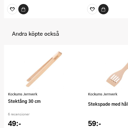
Andra köpte också
Kockums Jernverk
Kockums Jernverk
Stektång 30 cm
Stekspade med hå
6 recensioner
49:-
59:-