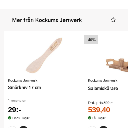
Mer från Kockums Jernverk
-40%
Kockums Jernverk
Kockums Jernverk
Smörkniv 17 cm
Salamiskärare
1 recension
Ord. pris
899:-
29:-
539,40
Finns i lager
Få i lager