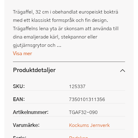
Trägaffel, 32 cm i obehandlat europeiskt bokträ
med ett klassiskt formspråk och fin design.
Trägaffelns lena yta är skonsam att använda till
dina emaljerade kärl, stekpannor eller
gjutjärnsgrytor och ...
Visa mer
Produktdetaljer
SKU:
125337
EAN:
7350101311356
Artikelnummer:
TGAF32-090
Varumärke:
Kockums Jernverk
Serie:
Redskap