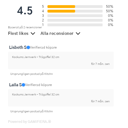
4.5
5
50%
4
50%
3
0%
2
0%
1
0%
Baserat på 2 recensioner
Flest likes
Alla recensioner
Lisbeth S
Verifierad köpare
Kockums Jernverk - Trägaffel 32 cm
för 7 mån. sen
Ursprungligen postad på Kitchn
Laila S
Verifierad köpare
Kockums Jernverk - Trägaffel 32 cm
för 7 mån. sen
Ursprungligen postad på Kitchn
Powered by GAMIFIERA.®