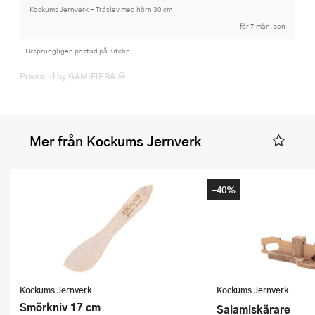
Kockums Jernverk - Träslev med hörn 30 cm
för 7 mån. sen
Ursprungligen postad på Kitchn
Powered by GAMIFIERA.®
Mer från Kockums Jernverk
-40%
Kockums Jernverk
Kockums Jernverk
Smörkniv 17 cm
Salamiskärare