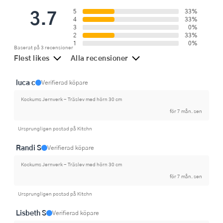
3.7
5
33%
4
33%
3
0%
2
33%
1
0%
Baserat på 3 recensioner
Flest likes
Alla recensioner
luca c
Verifierad köpare
Kockums Jernverk - Träslev med hörn 30 cm
för 7 mån. sen
Ursprungligen postad på Kitchn
Randi S
Verifierad köpare
Kockums Jernverk - Träslev med hörn 30 cm
för 7 mån. sen
Ursprungligen postad på Kitchn
Lisbeth S
Verifierad köpare