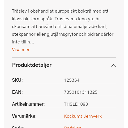
Träslev i obehandlat europeiskt bokträ med ett
klassiskt formspråk. Träslevens lena yta är
skonsam att använda till dina emaljerade kärl,
stekpannor eller gjutjärnsgrytor och bidrar därför
inte till n...
Visa mer
Produktdetaljer
SKU:
125334
EAN:
7350101311325
Artikelnummer:
THSLE-090
Varumärke:
Kockums Jernverk
Serie:
Redskap