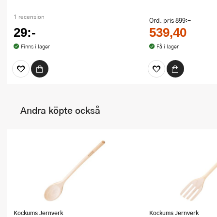
1 recension
Ord. pris
899:-
29:-
539,40
Finns i lager
Få i lager
Andra köpte också
Kockums Jernverk
Kockums Jernverk