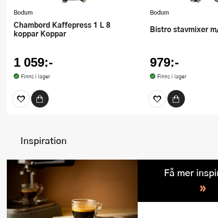
Bodum
Bodum
Chambord Kaffepress 1 L 8
Bistro stavmixer m
koppar Koppar
1 059:-
979:-
Finns i lager
Finns i lager
Inspiration
Få mer inspi
»