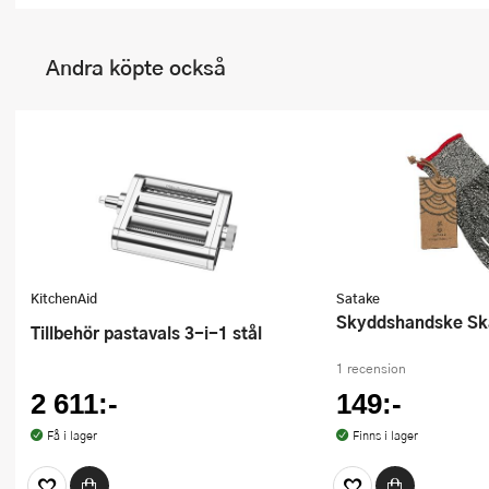
Andra köpte också
KitchenAid
Satake
Skyddshandske Sk
tillbehör pastavals 3-i-1 stål
1 recension
2 611:-
149:-
Få i lager
Finns i lager