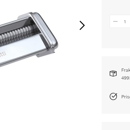
Frak
499
Pris