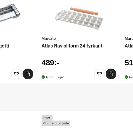
Marcato
Marc
getti
Atlas Ravioliform 24 fyrkant
At
489:-
51
Finns i lager
Fi
-30%
Klubberbjudande