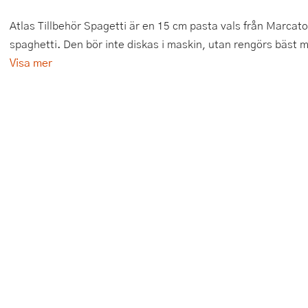
Tårtdekorationer
Smörgåsgrillar och bordsgrillar
Nötknäckare
Tygpåsar
Atlas Tillbehör Spagetti är en 15 cm pasta vals från Marcato
spaghetti. Den bör inte diskas i maskin, utan rengörs bäst me
Ätbara tårtdekorationer
Sous vide
Oljeflaska och dressingshaker
Visa mer
Övriga bakredskap
Stavmixer
Pastamaskiner
Stekplatta
Perkulator
Svamptork och frukttork
Pizzaskärare
Vakuumförpackare
Pizzaspadar
Vattenkokare
Pizzastenar och pizzastål
Vitvaror
Potatisstötar
Våffeljärn
Pour Over
Äggkokare
Rivjärn