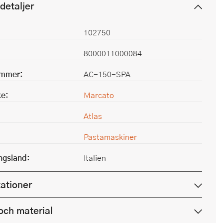
detaljer
102750
8000011000084
ummer:
AC-150-SPA
e:
Marcato
Atlas
Pastamaskiner
ingsland:
Italien
kationer
och material