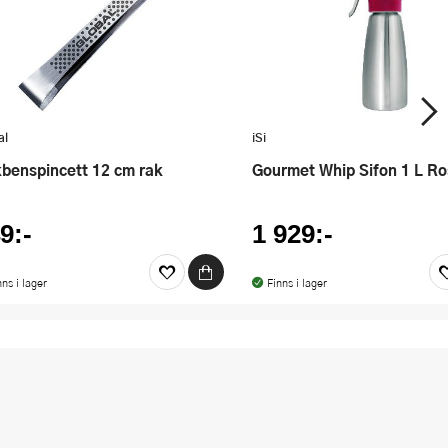
al
iSi
skbenspincett 12 cm rak
Gourmet Whip Sifon 1 L Ro
9:-
1 929:-
nns i lager
Finns i lager