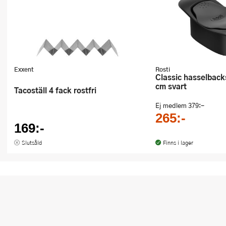
Exxent
Rosti
Classic hasselbackskärare 20,5
cm svart
Tacoställ 4 fack rostfri
Ej medlem
379:-
265:-
169:-
Slutsåld
Finns i lager