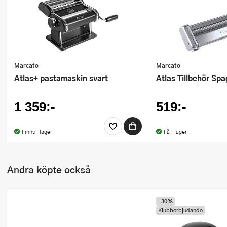
Ugnsformar
Vispar
Vitlökspressar
Marcato
Marcato
Ångkokare och ånginsatser
Atlas+ pastamaskin svart
Atlas Tillbehör Spa
Äggdelare
1 359:-
519:-
Övriga köksredskap
Finns i lager
Få i lager
Andra köpte också
-30%
Klubberbjudande