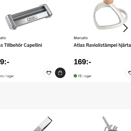
ato
Marcato
las Tillbehör Capellini
Atlas Raviolistämpel hjärt
9:-
169:-
nns i lager
Få i lager