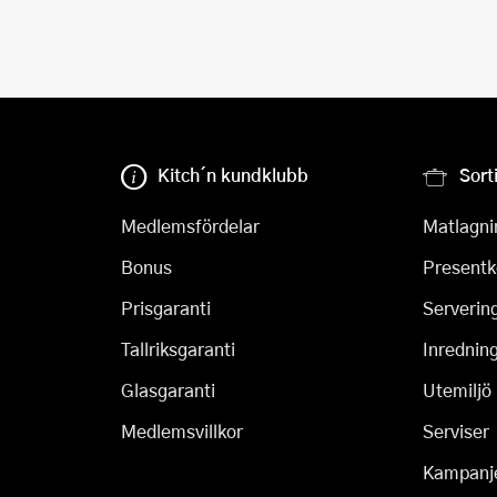
Kitch´n kundklubb
Sort
Medlemsfördelar
Matlagni
Bonus
Presentk
Prisgaranti
Serverin
Tallriksgaranti
Inrednin
Glasgaranti
Utemiljö
Medlemsvillkor
Serviser
Kampanj