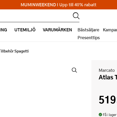
MUMINWEEKEND I Upp till 40% rabatt
ING
UTEMILJÖ
VARUMÄRKEN
Bästsäljare
Kampan
Presenttips
Tillbehör Spagetti
Marcato
Atlas
519
Få i lager