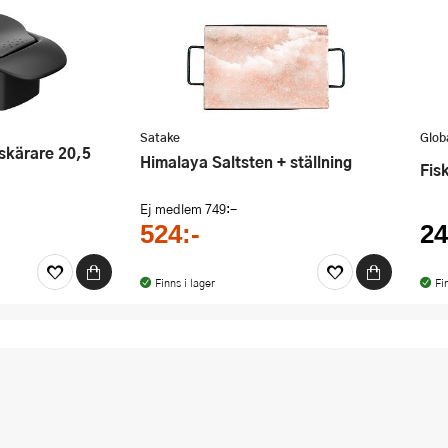
Satake
Glob
Himalaya Saltsten + ställning
Fi
Ej medlem
749:-
524:-
24
Finns i lager
Fi