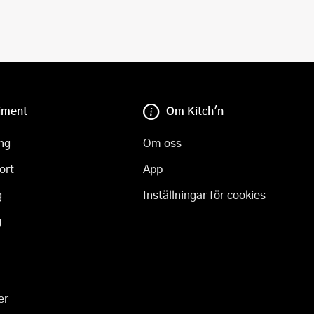
iment
Om Kitch'n
ng
Om oss
ort
App
g
Inställningar för cookies
g
er