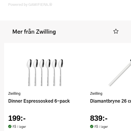
Powered by GAMIFIERA.®
Mer från Zwilling
Zwilling
Zwilling
Dinner Espressosked 6-pack
Diamantbryne 26 
199:-
839:-
Få i lager
Få i lager