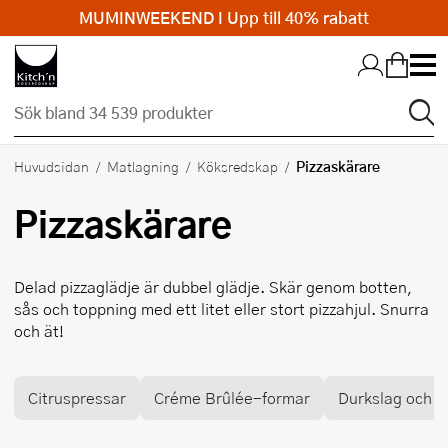
MUMINWEEKEND I Upp till 40% rabatt
Hopp till huvudinnehållet
Pizzaskärare
Huvudsidan
Matlagning
Köksredskap
Pizzaskärare
Delad pizzaglädje är dubbel glädje. Skär genom botten,
sås och toppning med ett litet eller stort pizzahjul. Snurra
och ät!
Citruspressar
Créme Brûlée-formar
Durkslag och si