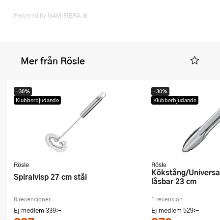
Powered by GAMIFIERA.®
Mer från Rösle
-30%
-30%
Klubberbjudande
Klubberbjudande
Rösle
Rösle
Kökstång/Universaltång Stål
Spiralvisp 27 cm stål
låsbar 23 cm
8 recensioner
1 recension
Ej medlem
339:-
Ej medlem
529:-