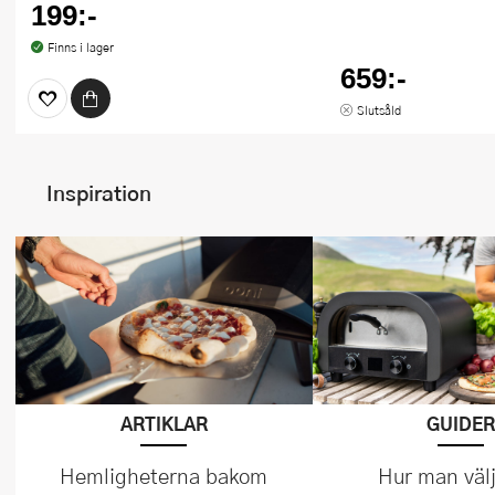
199:-
Finns i lager
659:-
Slutsåld
Inspiration
GUIDE
ARTIKLAR
Hur man väl
Hemligheterna bakom