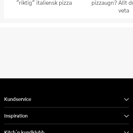
pizzaugn? Allt d
"riktig" italiensk pizza
veta
Kundservice
Inspiration
Kitch´n kundklubb