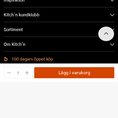
Kitch´n kundklubb
Sortiment
Om Kitch'n
100 dagars öppet köp
Ladda ned Kitch´n-appen
Lägg i varukorg