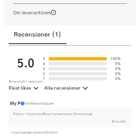
Om leverantören
Recensioner (1)
5.0
5
100%
4
0%
3
0%
2
0%
1
0%
Baserat på 1 recension
Flest likes
Alla recensioner
My P
Verifierad köpare
Fiskars - Classic proffssax / universalsax 25 cm orange
förra mån.
Ursprungligen postad på Kitchn