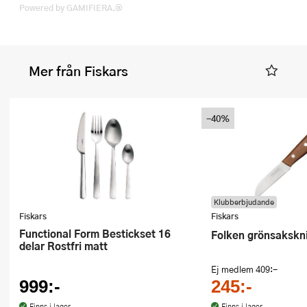
Powered by GAMIFIERA.®
Mer från Fiskars
-40%
Klubberbjudande
Fiskars
Fiskars
Functional Form Bestickset 16
Folken grönsakskni
delar Rostfri matt
Ej medlem
409:-
999:-
245:-
Finns i lager
Finns i lager