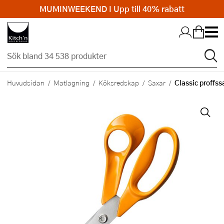
MUMINWEEKEND I Upp till 40% rabatt
Hopp till huvudinnehållet
Classic proffss
Huvudsidan
Matlagning
Köksredskap
Saxar