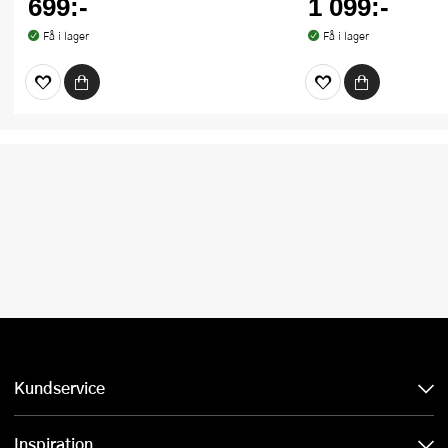
699:-
1 099:-
Få i lager
Få i lager
Kundservice
Inspiration