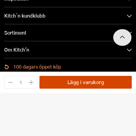
Kitch´n kundklubb
Sortiment
Om Kitch'n
100 dagars öppet köp
Ladda ned Kitch´n-appen
Lägg i varukorg