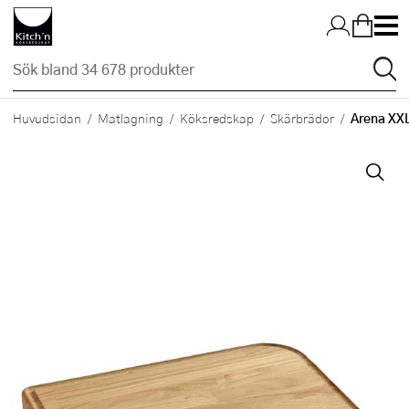
Hopp till huvudinnehållet
Arena XX
Huvudsidan
Matlagning
Köksredskap
Skärbrädor