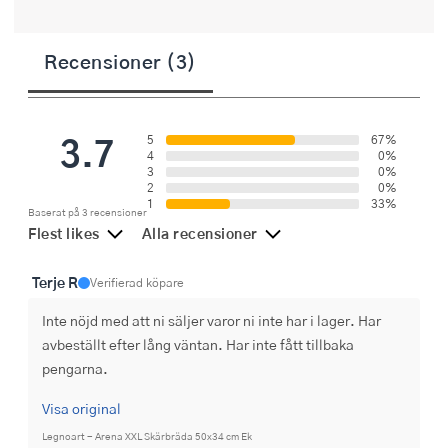
Recensioner (3)
3.7
5
67%
4
0%
3
0%
2
0%
1
33%
Baserat på 3 recensioner
Flest likes
Alla recensioner
Terje R
Verifierad köpare
Inte nöjd med att ni säljer varor ni inte har i lager. Har 
avbeställt efter lång väntan. Har inte fått tillbaka 
pengarna.
Visa original
Legnoart - Arena XXL Skärbräda 50x34 cm Ek