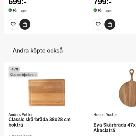
699:-
799:-
Få i lager
Få i lager
Andra köpte också
-45%
Klubberbjudande
Anders Petter
House Doctor
Classic skärbräda 38x28 cm
bokträ
Eya Skärbräda 47x32 cm
Akaciaträ
4 recensioner