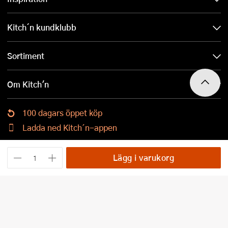
Kitch´n kundklubb
Sortiment
Om Kitch'n
100 dagars öppet köp
Ladda ned Kitch´n-appen
Lägg i varukorg