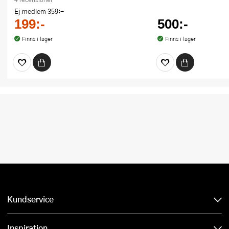
Ej medlem
359:-
199:-
500:-
Finns i lager
Finns i lager
Kundservice
Inspiration