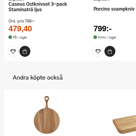
Caseus Ostknivset 3-pack
Porcino svampkniv
Staminaträ ljus
Ord. pris
799:-
479,40
799:-
Få i lager
Finns i lager
Andra köpte också