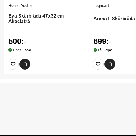
House Doctor
Legnoart
Eya Skärbräda 47x32 cm
Arena L Skärbräd
Akaciaträ
500:-
699:-
Finns i lager
Få i lager