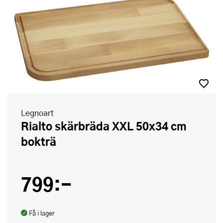
Legnoart
Rialto skärbräda XXL 50x34 cm
bokträ
799:-
Få i lager