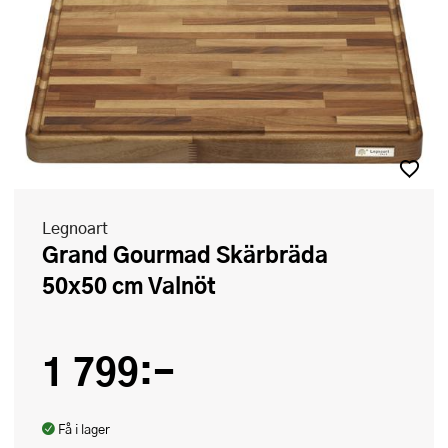
Legnoart
Grand Gourmad Skärbräda
50x50 cm Valnöt
1 799:-
Få i lager