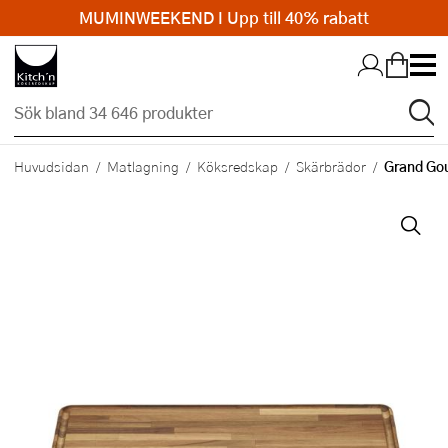
MUMINWEEKEND I Upp till 40% rabatt
Hopp till huvudinnehållet
Grand Go
Huvudsidan
Matlagning
Köksredskap
Skärbrädor