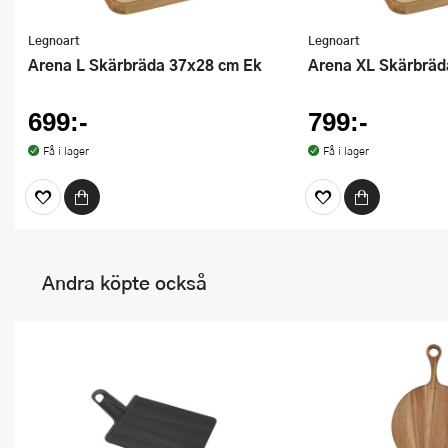
Legnoart
Legnoart
Arena L Skärbräda 37x28 cm Ek
Arena XL Skärbrä
699:-
799:-
Få i lager
Få i lager
Andra köpte också