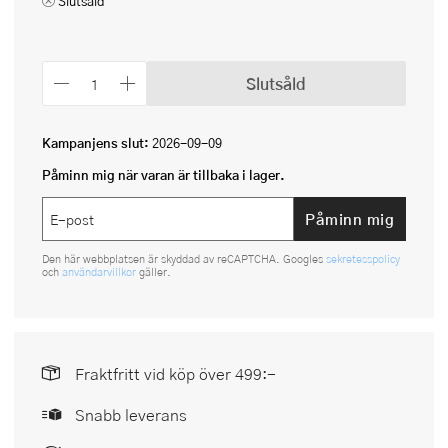
Slutsåld
Slutsåld
Kampanjens slut:
2026-09-09
Påminn mig när varan är tillbaka i lager.
Påminn mig
Den här webbplatsen är skyddad av reCAPTCHA. Googles
sekretesspolicy
och
användarvillkor
gäller.
Fraktfritt vid köp över 499:-
Snabb leverans