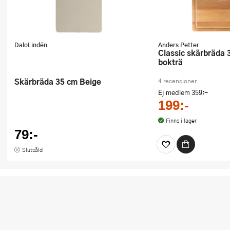
DaloLindén
Anders Petter
Classic skärbräda 38x28 cm
bokträ
Skärbräda 35 cm Beige
4 recensioner
Ej medlem
359:-
199:-
Finns i lager
79:-
Slutsåld