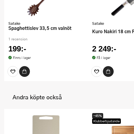
Satake
Satake
Spaghettislev 33,5 cm valnöt
Kuro Nakiri 18 cm 
1 recension
199:-
2 249:-
Finns i lager
Få i lager
Andra köpte också
-45%
Klubberbjudande