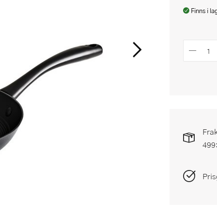
Finns i la
Frak
499
Pris