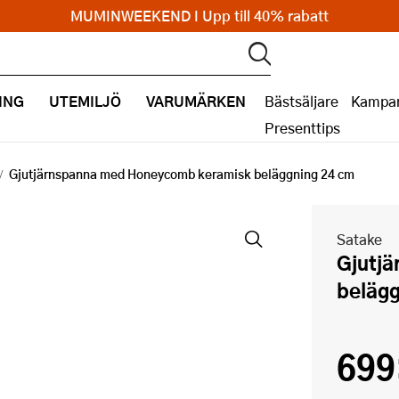
MUMINWEEKEND I Upp till 40% rabatt
ING
UTEMILJÖ
VARUMÄRKEN
Bästsäljare
Kampan
Presenttips
Gjutjärnspanna med Honeycomb keramisk beläggning 24 cm
Satake
Gjutjärnspanna med Honeycomb keramisk
belägg
699