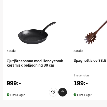
Ugnsformar
Vispar
Vitlökspressar
Ångkokare och ånginsatser
Äggdelare
Satake
Satake
Övriga köksredskap
Spaghettislev 33,5
Gjutjärnspanna med Honeycomb
keramisk beläggning 30 cm
1 recension
999:-
199:-
Finns i lager
Finns i lager