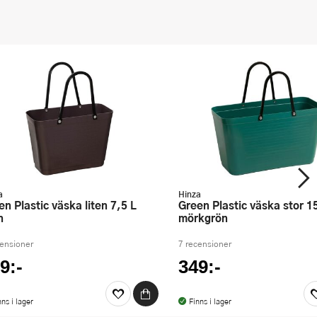
a
Hinza
Green Plastic väska stor 15 L
n
mörkgrön
censioner
7 recensioner
9:-
349:-
nns i lager
Finns i lager