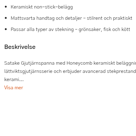
Keramiskt non-stick-belägg
Tårtdekorationer
Smörgåsgrillar och bordsgrillar
Nötknäckare
Tygpåsar
Mattsvarta handtag och detaljer – stilrent och praktiskt
Ätbara tårtdekorationer
Sous vide
Oljeflaska och dressingshaker
Passar alla typer av stekning – grönsaker, fisk och kött
Övriga bakredskap
Stavmixer
Pastamaskiner
Beskrivelse
Stekplatta
Perkulator
Satake Gjutjärnspanna med Honeycomb keramiskt beläggning
Svamptork och frukttork
Pizzaskärare
lättviktsgjutjärnsserie och erbjuder avancerad stekprestand
Vakuumförpackare
Pizzaspadar
kerami...
Visa mer
Vattenkokare
Pizzastenar och pizzastål
Vitvaror
Potatisstötar
Våffeljärn
Pour Over
Äggkokare
Rivjärn