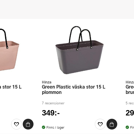
Hinza
Hinz
Green Plastic väska stor 15 L
Green Plastic väska liten 7,5 L
plommon
bru
7 recensioner
5 re
349:-
29
Finns i lager
Fi