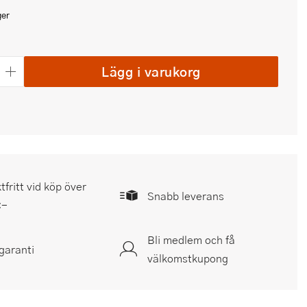
ger
Lägg i varukorg
tfritt vid köp över
Snabb leverans
:-
Bli medlem och få
garanti
välkomstkupong