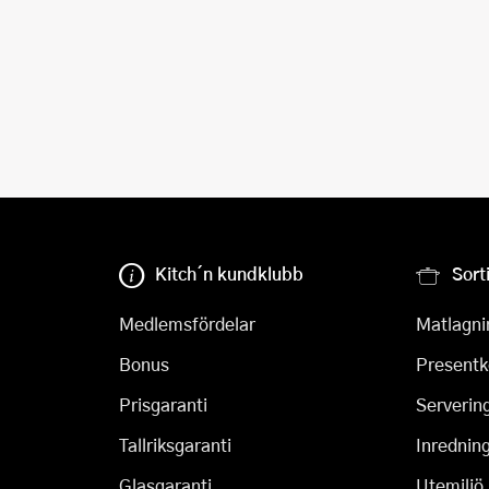
Kitch´n kundklubb
Sort
Medlemsfördelar
Matlagni
Bonus
Presentk
Prisgaranti
Serverin
Tallriksgaranti
Inrednin
Glasgaranti
Utemiljö