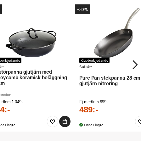
-30%
berbjudande
Klubberbjudande
ke
Satake
eycomb keramisk beläggning
Pure Pan stekpanna 28 cm
cm
gjutjärn nitrering
cension
medlem
1 049:-
Ej medlem
699:-
4:-
489:-
nns i lager
Finns i lager