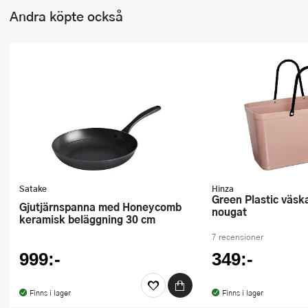
Andra köpte också
Satake
Hinza
Green Plastic väska stor 15 L
Gjutjärnspanna med Honeycomb
nougat
keramisk beläggning 30 cm
7 recensioner
999:-
349:-
Finns i lager
Finns i lager