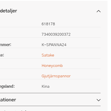
detaljer
618178
7340039200372
ummer:
K-SPANNA24
e:
Satake
Honeycomb
Gjutjärnspannor
ingsland:
Kina
kationer