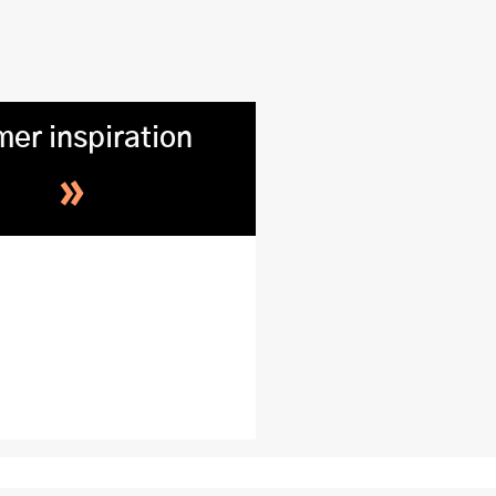
mer inspiration
»