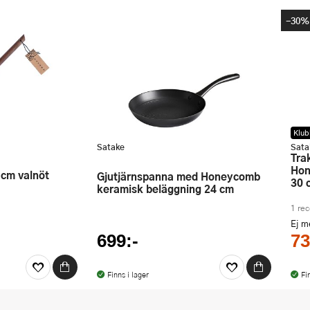
-30%
Klub
Satake
Sata
Traktörpanna gjutjärn med
Hon
 cm valnöt
Gjutjärnspanna med Honeycomb
30 
keramisk beläggning 24 cm
1 re
Ej 
699:-
73
Finns i lager
Fi