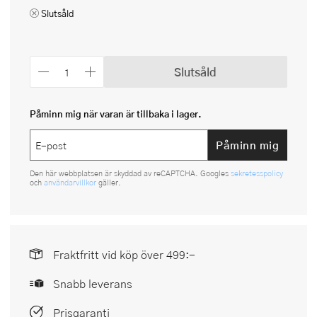
Slutsåld
Slutsåld
Påminn mig när varan är tillbaka i lager.
Påminn mig
Den här webbplatsen är skyddad av reCAPTCHA. Googles
sekretesspolicy
och
användarvillkor
gäller.
Fraktfritt vid köp över 499:-
Snabb leverans
Prisgaranti