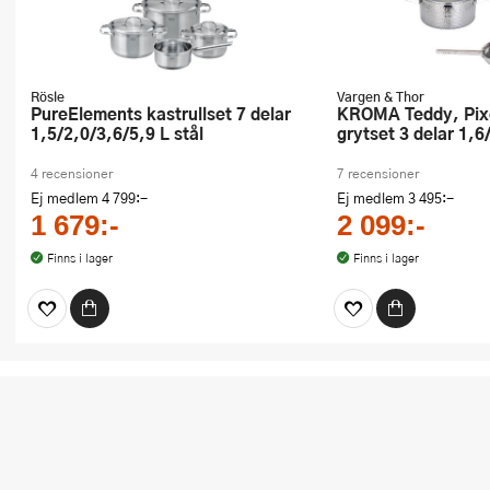
Rösle
Vargen & Thor
PureElements kastrullset 7 delar
KROMA Teddy, Pixel, Modell MB
1,5/2,0/3,6/5,9 L stål
grytset 3 delar 1,6
4 recensioner
7 recensioner
Ej medlem
4 799:-
Ej medlem
3 495:-
1 679:-
2 099:-
Finns i lager
Finns i lager