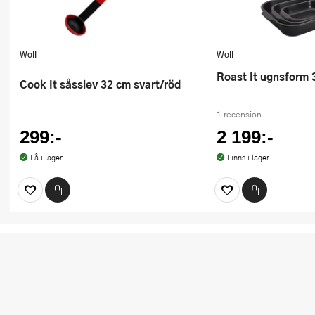
Woll
Woll
Roast It ugnsform 
Cook It såsslev 32 cm svart/röd
1 recension
299:-
2 199:-
Få i lager
Finns i lager