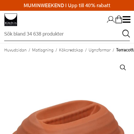
MUMINWEEKEND I Upp till 40% rabatt
Hopp till huvudinnehållet
Terracot
Huvudsidan
Matlagning
Köksredskap
Ugnsformar