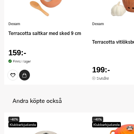
Dexam
Dexam
Terracotta saltkar med sked 9 cm
Terracotta vitlöks
159:-
Finns i lager
199:-
Slutsåld
Andra köpte också
-40%
-40%
Klubberbjudande
Klubberbjudande