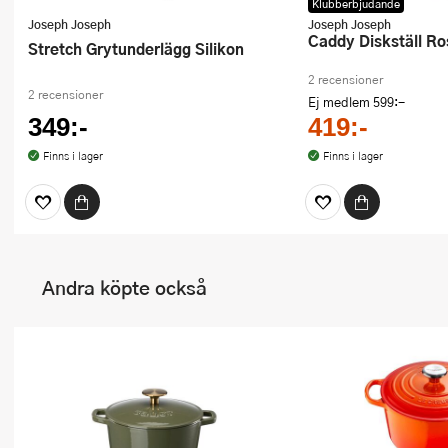
Klubberbjudande
Joseph Joseph
Joseph Joseph
Caddy Diskställ Ro
Stretch Grytunderlägg Silikon
2 recensioner
2 recensioner
Ej medlem
599:-
349:-
419:-
Finns i lager
Finns i lager
Andra köpte också