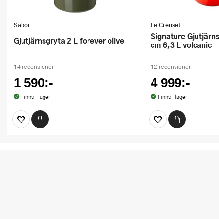
Sabor
Le Creuset
Signature Gjutjärnsgryta rund 26
Gjutjärnsgryta 2 L forever olive
cm 6,3 L volcanic
14 recensioner
12 recensioner
1 590:-
4 999:-
Finns i lager
Finns i lager