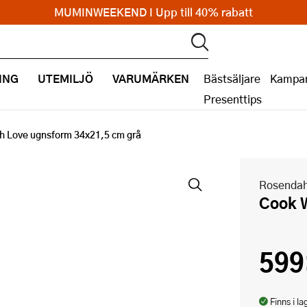
MUMINWEEKEND I Upp till 40% rabatt
ING
UTEMILJÖ
VARUMÄRKEN
Bästsäljare
Kampan
Presenttips
h Love ugnsform 34x21,5 cm grå
Rosendah
Cook
599
Finns i la