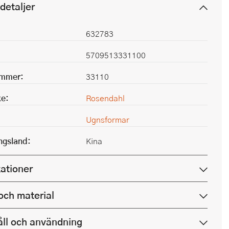
detaljer
632783
5709513331100
ummer:
33110
e:
Rosendahl
Ugnsformar
ingsland:
Kina
kationer
och material
ll och användning