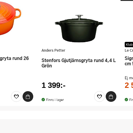
Klub
Anders Petter
Le C
Signature gjutjärnsgryta rund 26
Stenfors Gjutjärnsgryta rund 4,4 L
cm 
Grön
Ej 
1 399:-
2 
Finns i lager
Fi