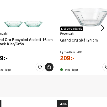
Klubberbjudande
ndahl
Rosendahl
Grand Cru Skål 24 cm
ack Klar/Grön
Ej medlem
349:-
9:-
209:-
nns i lager
Finns i lager
-40%