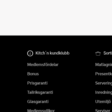
Kitch´n kundklubb
Sort
Medlemsfördelar
Matlagni
Bonus
Presentk
Prisgaranti
Serverin
Tallriksgaranti
Inrednin
Glasgaranti
Utemiljö
Medlemsvillkor
Serviser