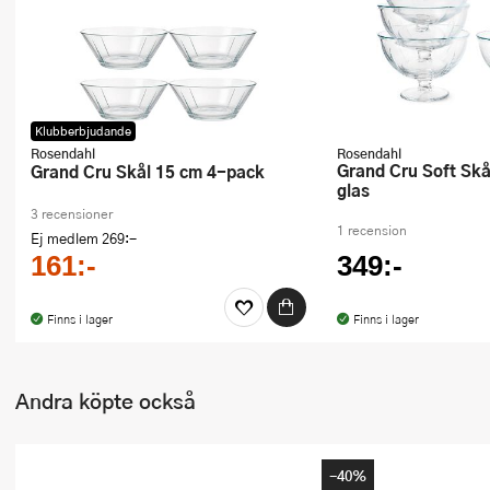
Ugnsformar
Vispar
Vitlökspressar
Klubberbjudande
Rosendahl
Rosendahl
Ångkokare och ånginsatser
Grand Cru Soft Skål/fot 4-pack
Grand Cru Skål 15 cm 4-pack
glas
Äggdelare
3 recensioner
1 recension
Ej medlem
269:-
Övriga köksredskap
161:-
349:-
Finns i lager
Finns i lager
Andra köpte också
-40%