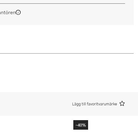
antören
Lägg till favoritvarumärke
-40%