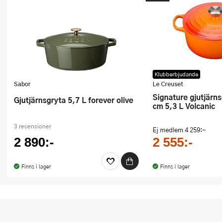
Klubberbjudande
Sabor
Le Creuset
Signature gjutjärnsgryta rund 26
Gjutjärnsgryta 5,7 L forever olive
cm 5,3 L Volcanic
3 recensioner
Ej medlem
4 259:-
2 890:-
2 555:-
Finns i lager
Finns i lager