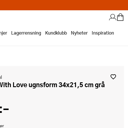
jer
Lagerrensning
Kundklubb
Nyheter
Inspiration
l
 With Love ugnsform 34x21,5 cm grå
:-
ger