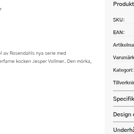
Produkt
r
SKU:
EAN:
Artikeln
el av Rosendahls nya serie med
Varumärk
erfarne kocken Jesper Vollmer. Den mörka,
Kategori:
Tillverkn
Specifi
Design 
Underhå