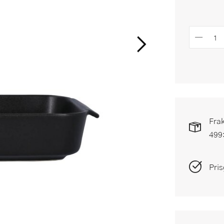
Frak
499
Pris