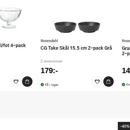
Rosendahl
Rose
CG Take Skål 15.5 cm 2-pack Grå
Grand Cru Recycled Assiett 16 cm
2-p
2 recensioner
179:-
14
Få i lager
Fi
-40%