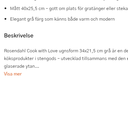
Mått 40x25,5 cm – gott om plats för gratänger eller steka
Tårtdekorationer
Smörgåsgrillar och bordsgrillar
Nötknäckare
Tygpåsar
Elegant grå färg som känns både varm och modern
Ätbara tårtdekorationer
Sous vide
Oljeflaska och dressingshaker
Beskrivelse
Övriga bakredskap
Stavmixer
Pastamaskiner
Stekplatta
Perkulator
Rosendahl Cook with Love ugnsform 34x21,5 cm grå är en d
köksprodukter i stengods – utvecklad tillsammans med den 
Svamptork och frukttork
Pizzaskärare
glaserade ytan...
Vakuumförpackare
Pizzaspadar
Visa mer
Vattenkokare
Pizzastenar och pizzastål
Vitvaror
Potatisstötar
Våffeljärn
Pour Over
Äggkokare
Rivjärn