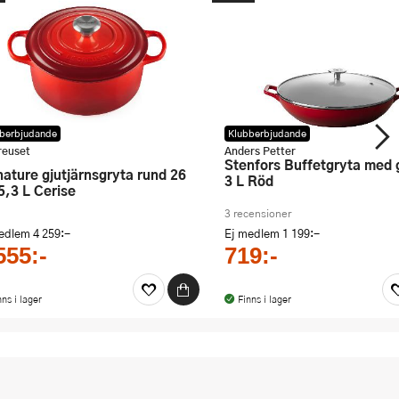
berbjudande
Klubberbjudande
reuset
Anders Petter
Stenfors Buffetgryta med glaslock
3 L Röd
5,3 L Cerise
3 recensioner
medlem
4 259:-
Ej medlem
1 199:-
555:-
719:-
nns i lager
Finns i lager