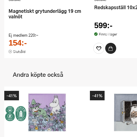
Redskapsställ 10x
Magnetiskt grytunderlägg 19 cm
valnöt
599:-
Finns i lager
Ej medlem
220:-
154:-
Slutsåld
Andra köpte också
-41%
-41%