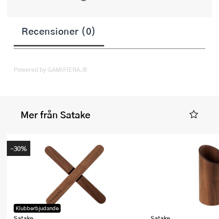
Recensioner (0)
Powered by GAMIFIERA.®
Mer från Satake
-30%
Klubberbjudande
Satake
Satake