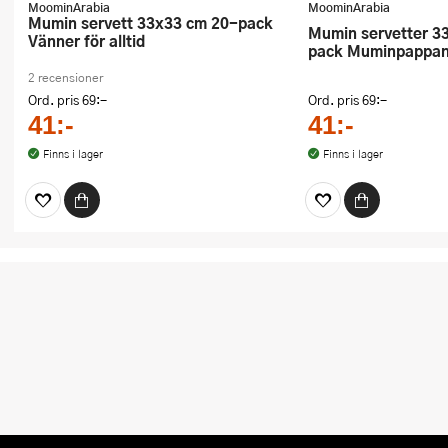
MoominArabia
MoominArabia
Mumin servett 33x33 cm 20-pack
Mumin servetter 33x33 cm 20-
Vänner för alltid
pack Muminpappan
2 recensioner
Ord. pris
69:-
Ord. pris
69:-
41:-
41:-
Finns i lager
Finns i lager