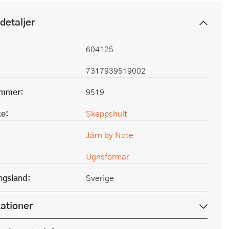
detaljer
604125
7317939519002
ummer:
9519
e:
Skeppshult
Järn by Note
Ugnsformar
ingsland:
Sverige
kationer