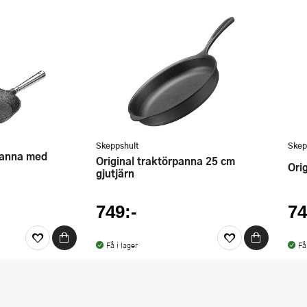
Skeppshult
Skep
Original traktörpanna 25 cm
Or
gjutjärn
749:-
74
Få i lager
Få