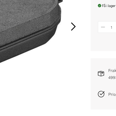
Få i lager
Frak
499
Pris