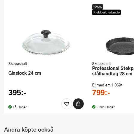
Ugnsformar
-25%
Klubberbjudande
Vispar
Vitlökspressar
Ångkokare och ånginsatser
Äggdelare
Skeppshult
Skeppshult
Professional Stekpanna med
Övriga köksredskap
Glaslock 24 cm
stålhandtag 28 cm
Ej medlem
1 069:-
395:-
799:-
Få i lager
Finns i lager
Andra köpte också