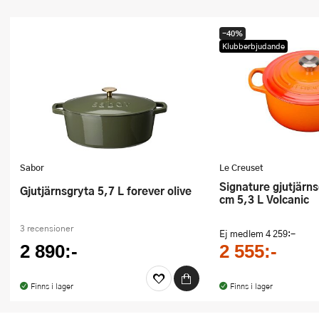
-40%
Klubberbjudande
Sabor
Le Creuset
Signature gjutjärnsgryta rund 26
Gjutjärnsgryta 5,7 L forever olive
cm 5,3 L Volcanic
3 recensioner
Ej medlem
4 259:-
2 890:-
2 555:-
Finns i lager
Finns i lager