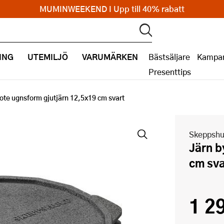
MUMINWEEKEND I Upp till 40% rabatt
ING
UTEMILJÖ
VARUMÄRKEN
Bästsäljare
Kampan
Presenttips
ote ugnsform gjutjärn 12,5x19 cm svart
Skeppshu
Järn by Note ugnsform gjutjärn 12,5x19
cm sva
1 2