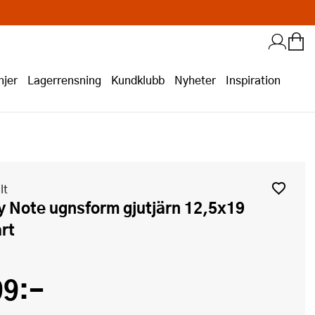
jer
Lagerrensning
Kundklubb
Nyheter
Inspiration
lt
rt
99:-