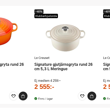
-40%
-40
Klubberbjudande
Klub
Le Creuset
Le C
Signature gjutjärnsgryta rund 26
Signature gjutjärnsgryta rund 26
cm 5,3 L Meringue
cm 
Ej medlem
4 259:-
Ej 
2 555:-
2 
Finns i lager
Fi