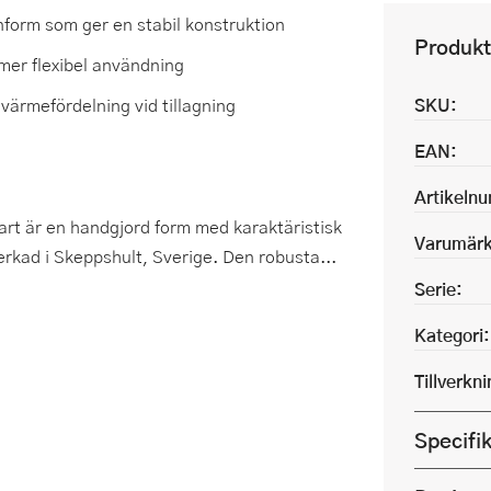
orm som ger en stabil konstruktion
Produkt
mer flexibel användning
värmefördelning vid tillagning
SKU:
EAN:
Artikeln
art är en handgjord form med karaktäristisk
Varumärk
rkad i Skeppshult, Sverige. Den robusta...
Serie:
Kategori:
Tillverkn
Specifi