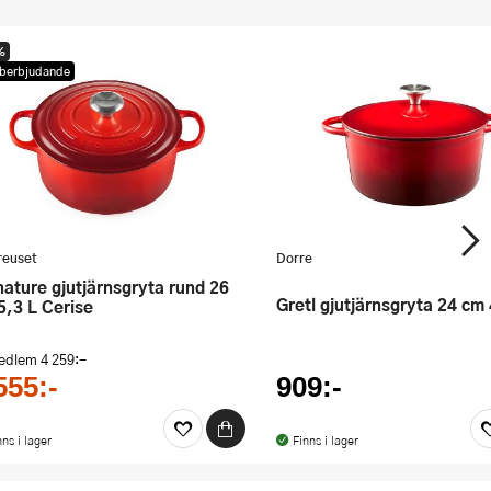
%
berbjudande
reuset
Dorre
Gretl gjutjärnsgryta 24 cm
5,3 L Cerise
medlem
4 259:-
555:-
909:-
nns i lager
Finns i lager