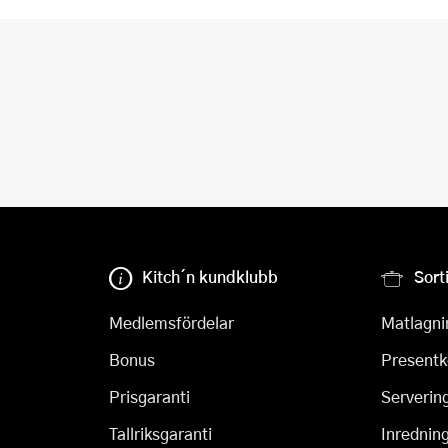
Kitch´n kundklubb
Sort
Medlemsfördelar
Matlagni
Bonus
Presentk
Prisgaranti
Serverin
Tallriksgaranti
Inrednin