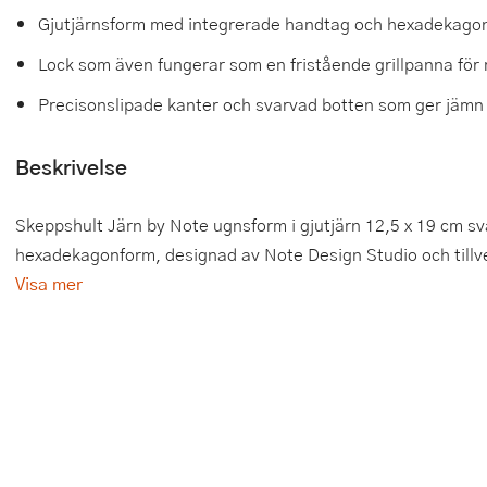
Gjutjärnsform med integrerade handtag och hexadekagonf
Tårtdekorationer
Smörgåsgrillar och bordsgrillar
Nötknäckare
Tygpåsar
Lock som även fungerar som en fristående grillpanna för 
Ätbara tårtdekorationer
Sous vide
Oljeflaska och dressingshaker
Precisonslipade kanter och svarvad botten som ger jämn 
Övriga bakredskap
Stavmixer
Pastamaskiner
Beskrivelse
Stekplatta
Perkulator
Skeppshult Järn by Note ugnsform i gjutjärn 12,5 x 19 cm sv
Svamptork och frukttork
Pizzaskärare
hexadekagonform, designad av Note Design Studio och tillve
Vakuumförpackare
Pizzaspadar
Visa mer
Vattenkokare
Pizzastenar och pizzastål
Vitvaror
Potatisstötar
Våffeljärn
Pour Over
Äggkokare
Rivjärn