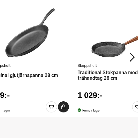
pshult
Skeppshult
Traditional Stekpanna med
iginal gjutjärnspanna 28 cm
trähandtag 26 cm
9:-
1 029:-
 i lager
Finns i lager